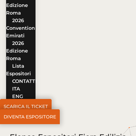
Edizione
Roma
2026
Convention
Emirati
2026
Edizione
Roma
Lista
Espositori
CONTATTI
ITA
ENG
SCARICA IL TICKET
DIVENTA ESPOSITORE