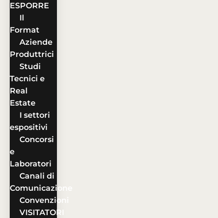
ESPORRE
Il
Format
Aziende
Produttrici
Studi
Tecnici e
Real
Estate
I settori
espositivi
Concorsi
e
Laboratori
Canali di
Comunicazione
Convenzioni
VISITATORI