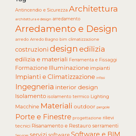
Architettura
Antincendio e Sicurezza
arredamento
architettura e design
Arredamento e Design
arredo
Arredo Bagno
climatizzazione
bim
design
edilizia
costruzioni
edilizia e materiali
Ferramenta e Fissaggi
Illuminazione
Formazione
impianti
Impianti e Climatizzazione
infissi
Ingegneria
interior design
Isolamento
Lighting
isolamento termico
Materiali
Macchine
outdoor
pergole
Porte e Finestre
rilievi
progettazione
tecnici
Risanamento e Restauro
serramenti
Software e BIM
servizi
software
Services