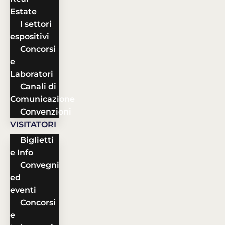
Estate
I settori
espositivi
Concorsi
e
Laboratori
Canali di
Comunicazione
Convenzioni
VISITATORI
Biglietti
e Info
Convegni
ed
eventi
Concorsi
e