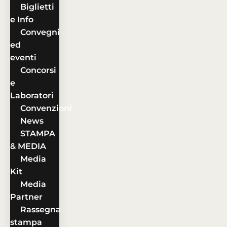
Biglietti
e Info
Convegni
ed
eventi
Concorsi
e
Laboratori
Convenzioni
News
STAMPA
& MEDIA
Media
Kit
Media
Partner
Rassegna
stampa