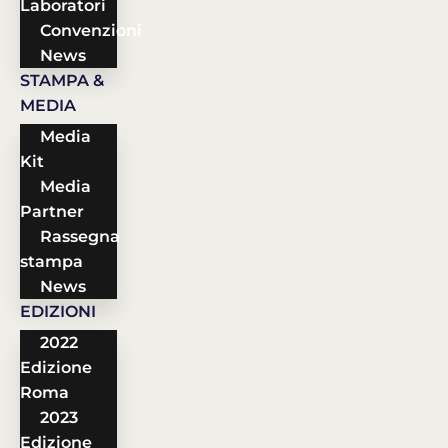
Laboratori
Convenzioni
News
STAMPA &
MEDIA
Media
Kit
Media
Partner
Rassegna
stampa
News
EDIZIONI
2022
Edizione
Roma
2023
Edizione