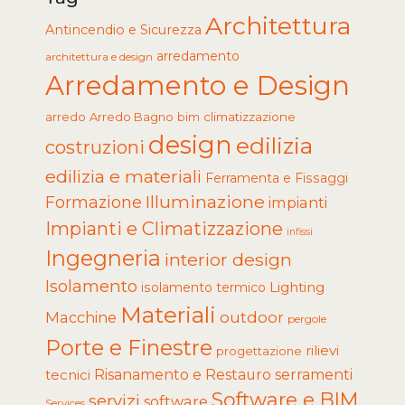
Architettura
Antincendio e Sicurezza
arredamento
architettura e design
Arredamento e Design
arredo
Arredo Bagno
climatizzazione
bim
design
edilizia
costruzioni
edilizia e materiali
Ferramenta e Fissaggi
Illuminazione
Formazione
impianti
Impianti e Climatizzazione
infissi
Ingegneria
interior design
Isolamento
Lighting
isolamento termico
Materiali
Macchine
outdoor
pergole
Porte e Finestre
rilievi
progettazione
tecnici
Risanamento e Restauro
serramenti
Software e BIM
servizi
software
Services