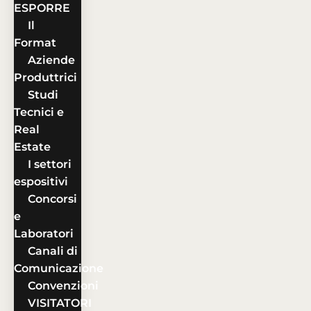
ESPORRE
Il
Format
Aziende
Produttrici
Studi
Tecnici e
Real
Estate
I settori
espositivi
Concorsi
e
Laboratori
Canali di
Comunicazione
Convenzioni
VISITATORI