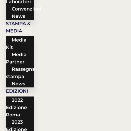
Laboratori
Convenzioni
News
STAMPA &
MEDIA
Media
Kit
Media
Partner
Rassegna
stampa
News
EDIZIONI
2022
Edizione
Roma
2023
Edizione