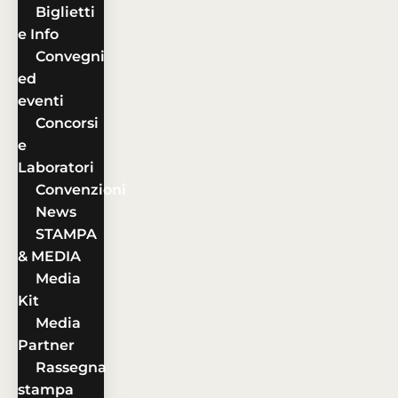
Biglietti
e Info
Convegni
ed
eventi
Concorsi
e
Laboratori
Convenzioni
News
STAMPA
& MEDIA
Media
Kit
Media
Partner
Rassegna
stampa