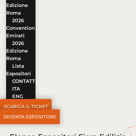
Edizione
Roma
2026
Convention
Emirati
2026
Edizione
Roma
Lista
Espositori
CONTATTI
ITA
ENG
SCARICA IL TICKET
DIVENTA ESPOSITORE