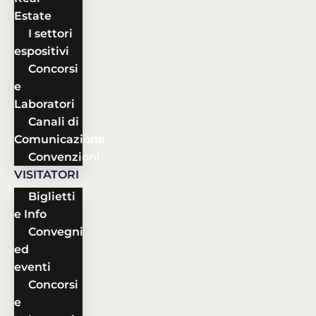
Estate
I settori
espositivi
Concorsi
e
Laboratori
Canali di
Comunicazione
Convenzioni
VISITATORI
Biglietti
e Info
Convegni
ed
eventi
Concorsi
e