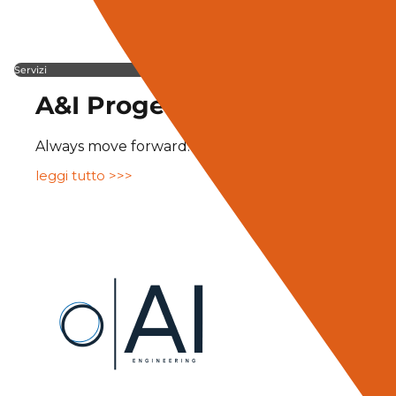
Servizi
A&I Progettazione integrata
Always move forward: Siamo persone che guardano s
leggi tutto >>>