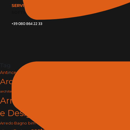
SERVIZI
SOFTWARE E BIM
+39 080 864 22 33
Tag
Antincendio e Sicurezza
Architettura
arredamento
architettura e design
Arredamento
e Design
arredo
Arredo Bagno
bim