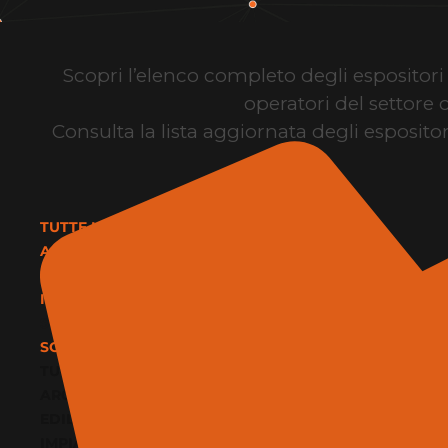
Scopri l’elenco completo degli espositori d
operatori del settore 
Consulta la lista aggiornata degli espositor
TUTTE LE CATEGORIE
ARCHITETTURA E DESIGN
EDILIZIA E MATERIALI
IMPIANTI E CLIMATIZZAZIONE
SERVIZI
SOFTWARE E BIM
TUTTE LE CATEGORIE
ARCHITETTURA E DESIGN
EDILIZIA E MATERIALI
IMPIANTI E CLIMATIZZAZIONE