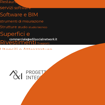
Restauro
serramenti
Services
servizi
software
Software e BIM
strumenti di misurazione
Strutture
studio
studio tecnico
Superfici e
commerciale@edilsocialnetwork.it
Rivestimenti
Trasporti
Utensili e Attrezzature
Vernici e Collanti