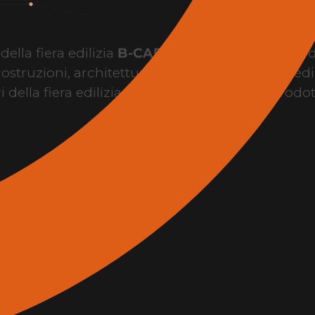
ella fiera edilizia
B-CAD Expo Roma
, il punto 
costruzioni, architettura, design, innovazione edil
i della fiera edilizia per conoscere brand, prodo
l’evento.