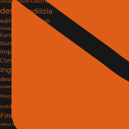
costruzioni
climatizzazione
design
edilizia
edilizia e materiali
Ferramenta e Fissaggi
Formazione
Illuminazione
impianti
Impianti e
Climatizzazione
infissi
Ingegneria
interior
design
Isolamento
Lighting
isolamento termico
Materiali
Macchine
Porte e
outdoor
pergole
Finestre
progettazione
rilievi tecnici
Risanamento e