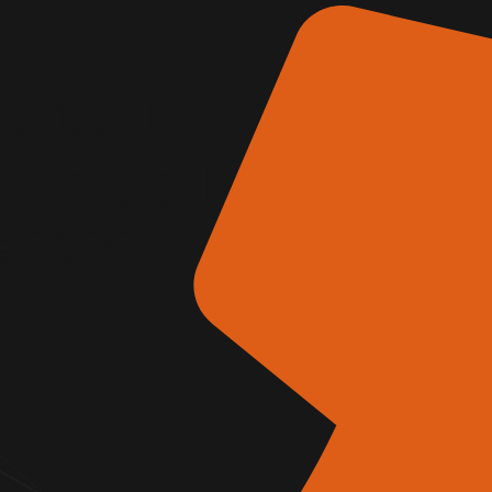
itori Fiera
AD Expo Roma
e 2026