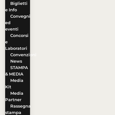
Biglietti
e Info
Convegni
ed
eventi
Concorsi
e
Laboratori
Convenzioni
News
STAMPA
& MEDIA
Media
Kit
Media
Partner
Rassegna
stampa