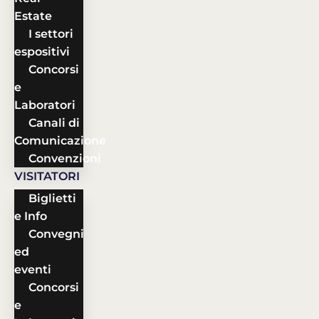
Estate
I settori
espositivi
Concorsi
e
Laboratori
Canali di
Comunicazione
Convenzioni
VISITATORI
Biglietti
e Info
Convegni
ed
eventi
Concorsi
e