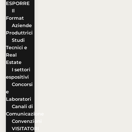
ESPORRE
Il
Format
Aziende
Produttrici
Studi
Tecnici e
Real
Estate
I settori
espositivi
Concorsi
e
Laboratori
Canali di
Comunicazione
Convenzioni
VISITATORI