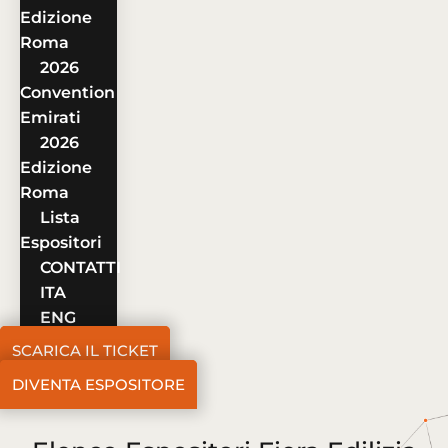
Edizione
Roma
2026
Convention
Emirati
2026
Edizione
Roma
Lista
Espositori
CONTATTI
ITA
ENG
SCARICA IL TICKET
DIVENTA ESPOSITORE