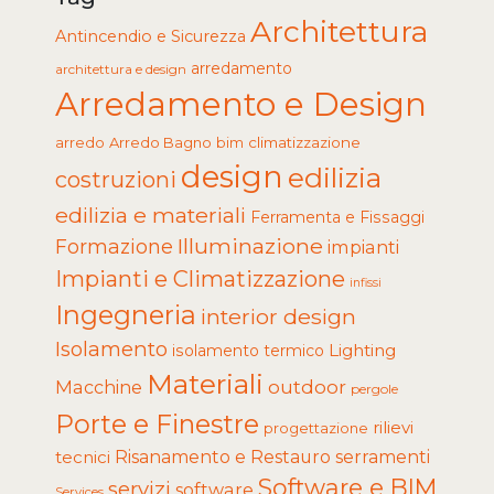
Architettura
Antincendio e Sicurezza
arredamento
architettura e design
Arredamento e Design
arredo
Arredo Bagno
climatizzazione
bim
design
edilizia
costruzioni
edilizia e materiali
Ferramenta e Fissaggi
Illuminazione
Formazione
impianti
Impianti e Climatizzazione
infissi
Ingegneria
interior design
Isolamento
Lighting
isolamento termico
Materiali
Macchine
outdoor
pergole
Porte e Finestre
rilievi
progettazione
tecnici
Risanamento e Restauro
serramenti
Software e BIM
servizi
software
Services