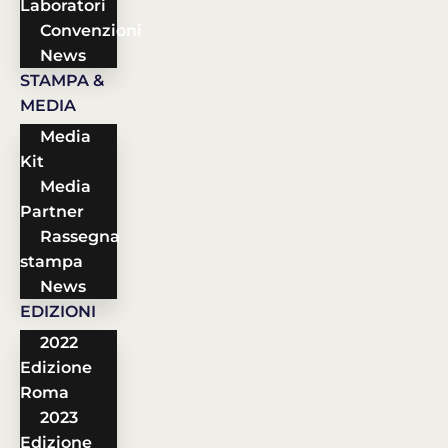
Laboratori
Convenzioni
News
STAMPA &
MEDIA
Media
Kit
Media
Partner
Rassegna
stampa
News
EDIZIONI
2022
Edizione
Roma
2023
Edizione