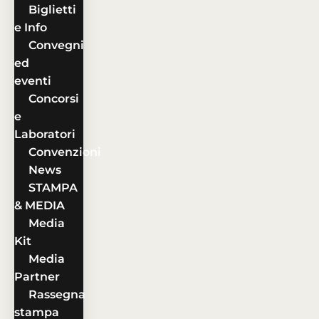
Biglietti
e Info
Convegni
ed
eventi
Concorsi
e
Laboratori
Convenzioni
News
STAMPA
& MEDIA
Media
Kit
Media
Partner
Rassegna
stampa