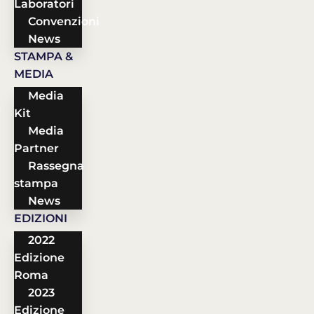
Laboratori
Convenzioni
News
STAMPA &
MEDIA
Media
Kit
Media
Partner
Rassegna
stampa
News
EDIZIONI
2022
Edizione
Roma
2023
Edizione