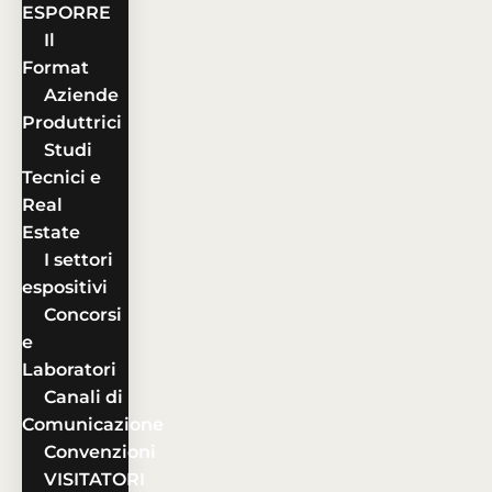
ESPORRE
Il
Format
Aziende
Produttrici
Studi
Tecnici e
Real
Estate
I settori
espositivi
Concorsi
e
Laboratori
Canali di
Comunicazione
Convenzioni
VISITATORI