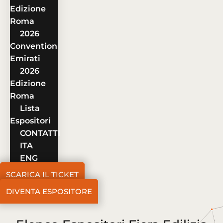
Edizione
Roma
2026
Convention
Emirati
2026
Edizione
Roma
Lista
Espositori
CONTATTI
ITA
ENG
SCARICA IL TICKET
DIVENTA ESPOSITORE