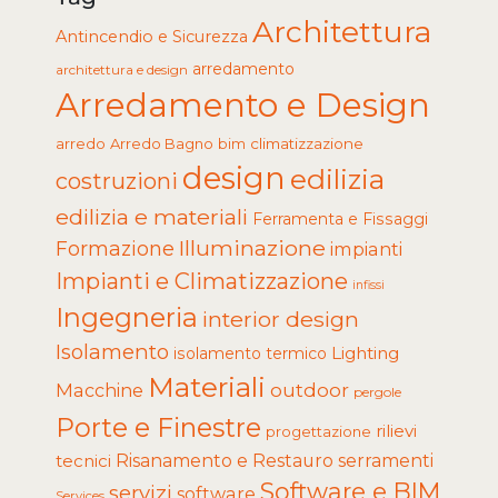
Architettura
Antincendio e Sicurezza
arredamento
architettura e design
Arredamento e Design
arredo
Arredo Bagno
climatizzazione
bim
design
edilizia
costruzioni
edilizia e materiali
Ferramenta e Fissaggi
Illuminazione
Formazione
impianti
Impianti e Climatizzazione
infissi
Ingegneria
interior design
Isolamento
Lighting
isolamento termico
Materiali
Macchine
outdoor
pergole
Porte e Finestre
rilievi
progettazione
tecnici
Risanamento e Restauro
serramenti
Software e BIM
servizi
software
Services