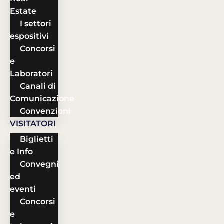
Estate
I settori
espositivi
Concorsi
e
Laboratori
Canali di
Comunicazione
Convenzioni
VISITATORI
Biglietti
e Info
Convegni
ed
eventi
Concorsi
e