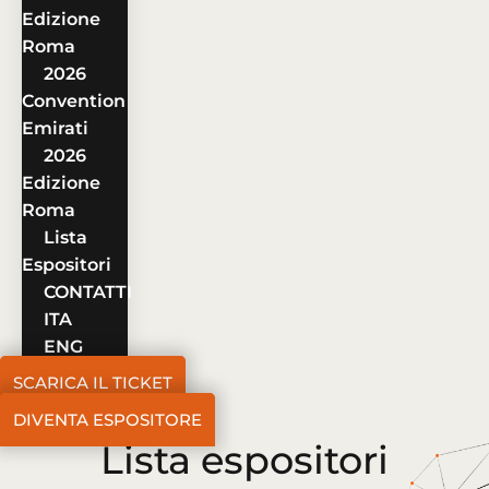
Edizione
Roma
2026
Convention
Emirati
2026
Edizione
Roma
Lista
Espositori
CONTATTI
ITA
ENG
SCARICA IL TICKET
DIVENTA ESPOSITORE
Lista espositori