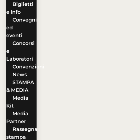
Biglietti
e Info
Convegni
ed
eventi
Concorsi
e
Laboratori
Convenzioni
News
STAMPA
& MEDIA
Media
Kit
Media
Partner
Rassegna
stampa