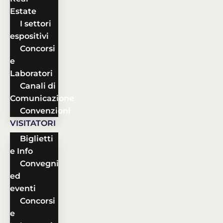
Estate
I settori
espositivi
Concorsi
e
Laboratori
Canali di
Comunicazione
Convenzioni
VISITATORI
Biglietti
e Info
Convegni
ed
eventi
Concorsi
e