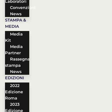
Laboratori
Convenzioni
News
STAMPA &
MEDIA
Media
Kit
Media
Partner
Rassegna
stampa
News
EDIZIONI
2022
Edizione
Roma
2023
Edizione