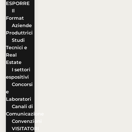
ESPORRE
Il
Format
Aziende
Produttrici
Studi
Tecnici e
Real
Estate
I settori
espositivi
Concorsi
e
Laboratori
Canali di
Comunicazione
Convenzioni
VISITATORI