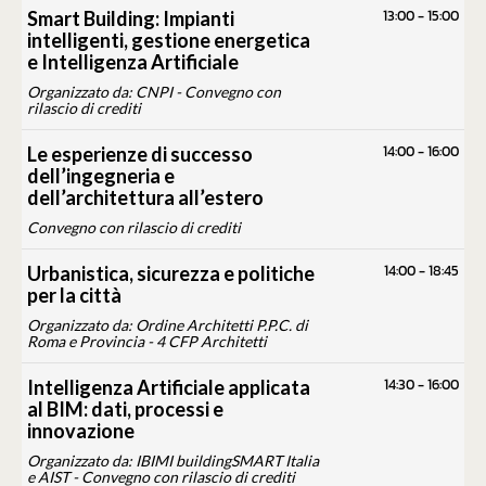
13:00
-
15:00
Smart Building: Impianti
intelligenti, gestione energetica
e Intelligenza Artificiale
Organizzato da: CNPI - Convegno con
rilascio di crediti
14:00
-
16:00
Le esperienze di successo
dell’ingegneria e
dell’architettura all’estero
Convegno con rilascio di crediti
14:00
-
18:45
Urbanistica, sicurezza e politiche
per la città
Organizzato da: Ordine Architetti P.P.C. di
Roma e Provincia - 4 CFP Architetti
14:30
-
16:00
Intelligenza Artificiale applicata
al BIM: dati, processi e
innovazione
Organizzato da: IBIMI buildingSMART Italia
e AIST - Convegno con rilascio di crediti