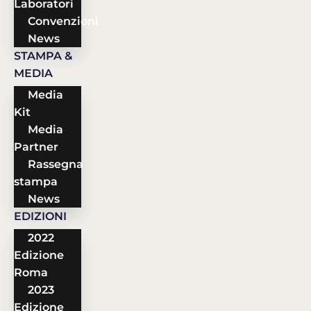
Laboratori
Convenzioni
News
STAMPA &
MEDIA
Media
Kit
Media
Partner
Rassegna
stampa
News
EDIZIONI
2022
Edizione
Roma
2023
Edizione