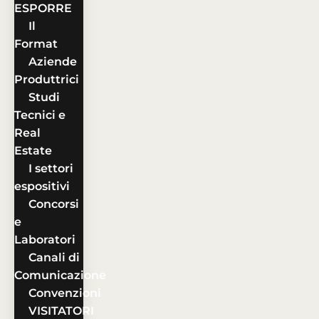
ESPORRE
Il
Format
Aziende
Produttrici
Studi
Tecnici e
Real
Estate
I settori
espositivi
Concorsi
e
Laboratori
Canali di
Comunicazione
Convenzioni
VISITATORI