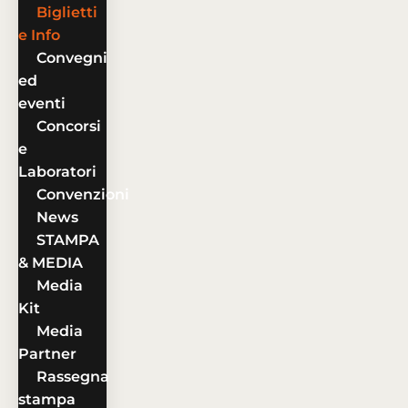
Biglietti
e Info
Convegni
ed
eventi
Concorsi
e
Laboratori
Convenzioni
News
STAMPA
& MEDIA
Media
Kit
Media
Partner
Rassegna
stampa