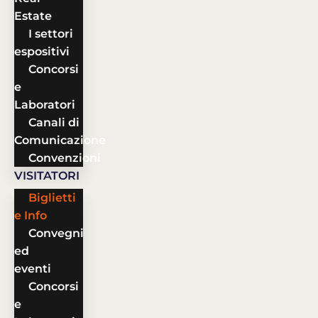
Estate
I settori
espositivi
Concorsi
e
Laboratori
Canali di
Comunicazione
Convenzioni
VISITATORI
Biglietti
e Info
Convegni
ed
eventi
Concorsi
e