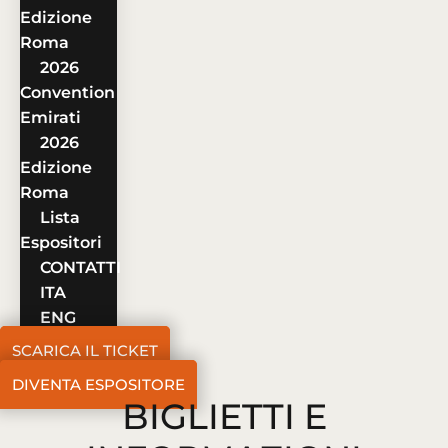
Edizione
Roma
2026
Convention
Emirati
2026
Edizione
Roma
Lista
Espositori
CONTATTI
ITA
ENG
SCARICA IL TICKET
DIVENTA ESPOSITORE
BIGLIETTI E