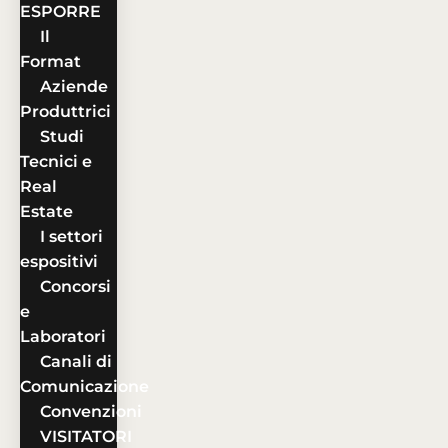
ESPORRE
Il
Format
Aziende
Produttrici
Studi
Tecnici e
Real
Estate
I settori
espositivi
Concorsi
e
Laboratori
Canali di
Comunicazione
Convenzioni
VISITATORI