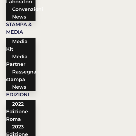
Laboratori
Convenzioni
News
STAMPA &
MEDIA
Media
Kit
Media
Partner
Rassegna
stampa
News
EDIZIONI
2022
Edizione
Roma
2023
Edizione