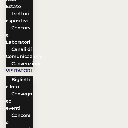
Estate
I settori
espositivi
Concorsi
e
Laboratori
Canali di
Comunicazione
Convenzioni
VISITATORI
Biglietti
e Info
Convegni
ed
eventi
Concorsi
e