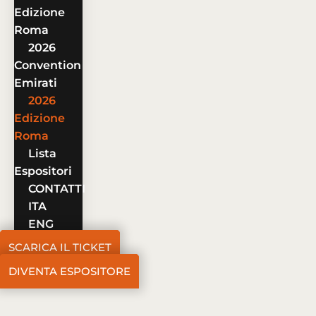
Edizione
Roma
2026
Convention
Emirati
2026
Edizione
Roma
Lista
Espositori
CONTATTI
ITA
ENG
SCARICA IL TICKET
DIVENTA ESPOSITORE