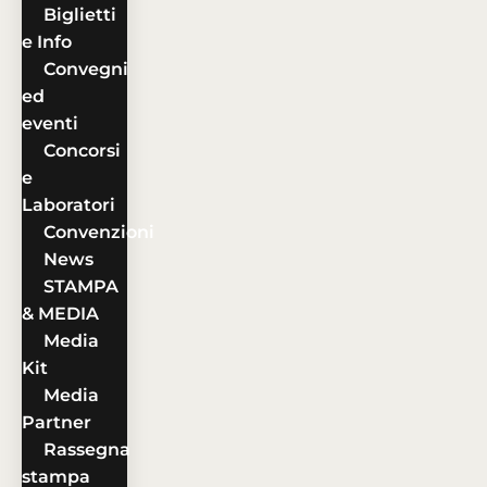
Biglietti
e Info
Convegni
ed
eventi
Concorsi
e
Laboratori
Convenzioni
News
STAMPA
& MEDIA
Media
Kit
Media
Partner
Rassegna
stampa