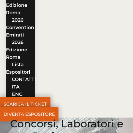
Edizione
Roma
2026
Convention
Emirati
2026
Edizione
Roma
Lista
Espositori
CONTATTI
ITA
ENG
SCARICA IL TICKET
DIVENTA ESPOSITORE
Concorsi, Laboratori e