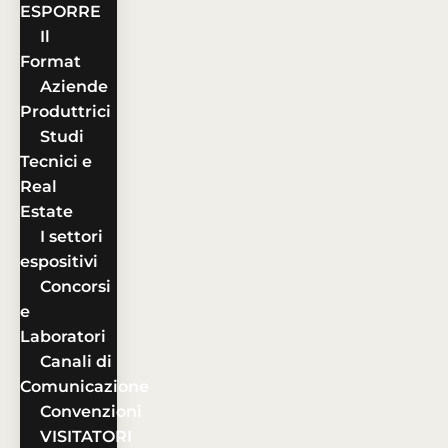
ESPORRE
Il
Format
Aziende
Produttrici
Studi
Tecnici e
Real
Estate
I settori
espositivi
Concorsi
e
Laboratori
Canali di
Comunicazione
Convenzioni
VISITATORI