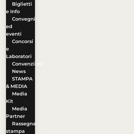
Biglietti
e Info
Convegni
ed
eventi
Concorsi
e
Laboratori
Convenzioni
News
STAMPA
& MEDIA
Media
Kit
Media
Partner
Rassegna
stampa