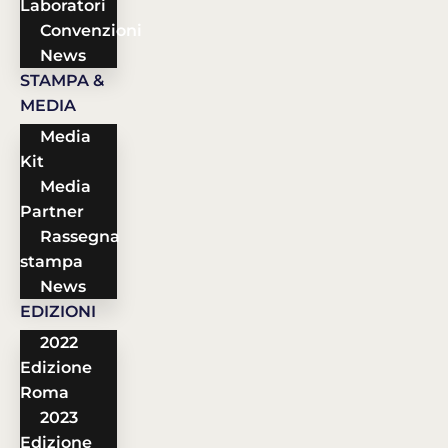
Laboratori
Convenzioni
News
STAMPA &
MEDIA
Media
Kit
Media
Partner
Rassegna
stampa
News
EDIZIONI
2022
Edizione
Roma
2023
Edizione