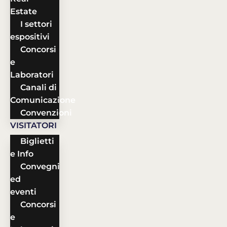
Estate
I settori
espositivi
Concorsi
e
Laboratori
Canali di
Comunicazione
Convenzioni
VISITATORI
Biglietti
e Info
Convegni
ed
eventi
Concorsi
e