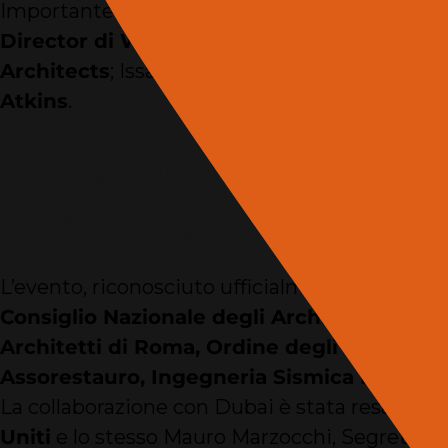
Importante è stata altresì la presenza della 
Director di WWF Architects
; Hussain Tarra
Architects
; Issam Mhanna, Interior Design 
Atkins
.
Edilsocial Expo è già
certificata
L’evento, riconosciuto ufficialmente come Fie
Consiglio Nazionale degli Architetti
,
Consig
Architetti di Roma, Ordine degli Ingegneri
Assorestauro, Ingegneria Sismica Italiana
La collaborazione con Dubai è stata resa possi
Uniti
e lo stesso Mauro Marzocchi, Segretario