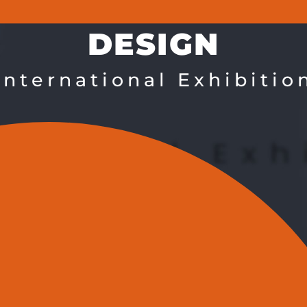
DESIGN
International Exhibitio
la prima edizione di Edilsocialexpo, la 