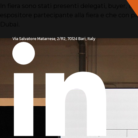
In fiera sono stati presenti delegati, buyer, 
espositore partecipante alla fiera e che con pi
Dubai.
Via Salvatore Matarrese, 2/R2, 70124 Bari, Italy