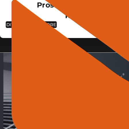
Prossima edizione dal 
Roma Convention
DIVENTA ESPOSITORE
22 - 
BUILDING - C