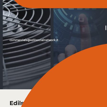
commerciale@edilsocialnetwork.it
Edilsocial Expo 2022
: Si è chiusa 