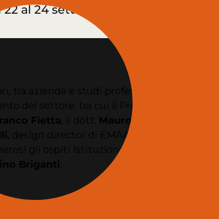
 22 al 24 settembre ed il bilancio è d
 edizione
ori, tra aziende e studi professionali, 20 event
nto del settore, tra cui il Presidente di Confed
ranco Fietta
, il dott.
Mauro Marzocchi
, segr
li
, design director di EMAAR, Arch. Cinzia Prest
rosi gli ospiti Istituzionali tra cui il Presid
ino Briganti
.
e