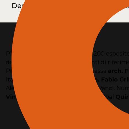
Design che si è tenuta a Roma dal
I numeri della prima
Più di 15.000 biglietti scaricati, 200 esposit
dei più importanti Ordini ed Enti di riferime
Presidente di Fondazione Inarcassa
arch. F
Italiana negli Emirati Arabi,
Arch. Fabio Gril
Alessio Belloni, Arch. Alessandro Panci. Nume
Vincenzi
e ilResponsabile Expo Dubai
Quir
Le delegazioni ester