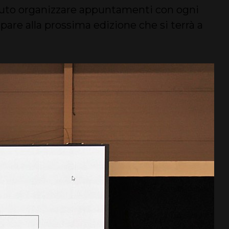
 potuto organizzare appuntamenti con ogni
ipare alla prossima edizione che si terrà a