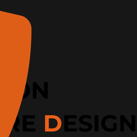
TION
URE
D
ESIGN