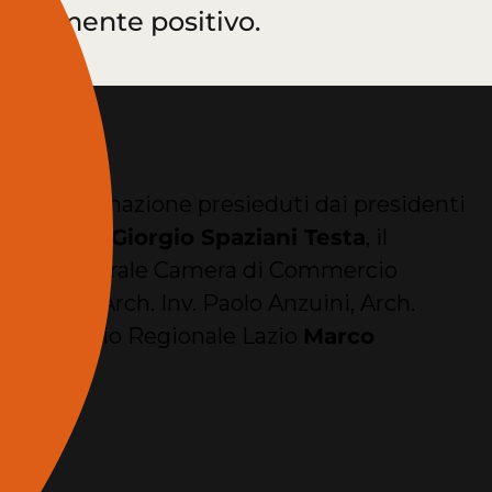
ecisamente positivo.
i di alta formazione presieduti dai presidenti
ilizia
avv. Giorgio Spaziani Testa
, il
etario generale Camera di Commercio
ifilippo, Arch. Inv. Paolo Anzuini, Arch.
ente Consiglio Regionale Lazio
Marco