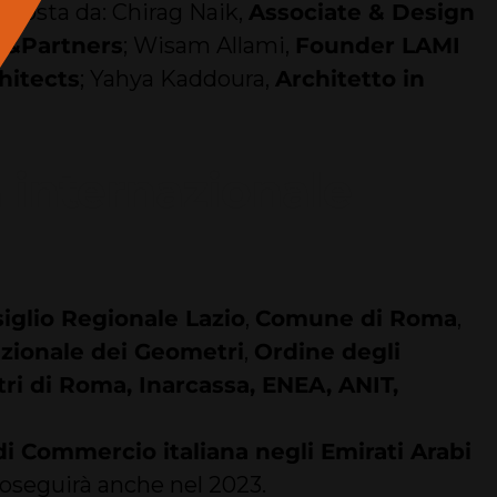
mposta da: Chirag Naik,
Associate & Design
C&Partners
; Wisam Allami,
Founder LAMI
hitects
; Yahya Kaddoura,
Architetto in
a internazionale
iglio Regionale Lazio
,
Comune di Roma
,
azionale dei Geometri
,
Ordine degli
ri di Roma, Inarcassa, ENEA, ANIT,
i Commercio italiana negli Emirati Arabi
oseguirà anche nel 2023.