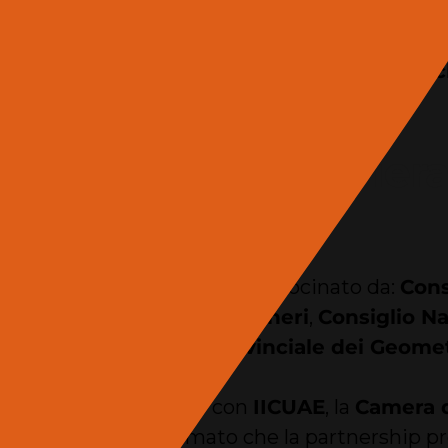
delegazione proveniente dagli Emirati Arabi co
b,
CEO di Tarrab Trading Co
; Kinan Nemee,
L
e progettazione 3D; Arqem Ahmed,
Bayaty Atc
 riconosciuta una fier
ra Internazionale, è stato patrocinato da:
Cons
lio Nazionale degli Ingegneri
,
Consiglio N
 di Roma, Consiglio Provinciale dei Geomet
, ANAB, anaip, ANPE
.
bile dalla partnership con
IICUAE
, la
Camera d
 Generale,ha confermato che la partnership pr