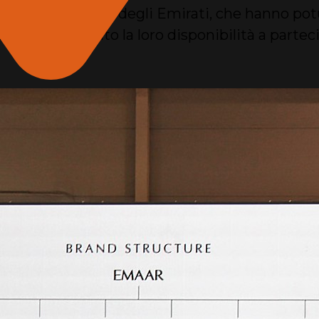
investitori e tecnici degli Emirati, che hanno
acere hanno dato la loro disponibilità a partec