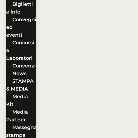
Biglietti
e Info
Convegni
ed
eventi
Concorsi
e
Laboratori
Convenzioni
News
STAMPA
& MEDIA
Media
Kit
Media
Partner
Rassegna
stampa