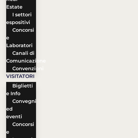
Estate
I settori
espositivi
Concorsi
e
Laboratori
Canali di
Comunicazione
Convenzioni
VISITATORI
Biglietti
e Info
Convegni
ed
eventi
Concorsi
e