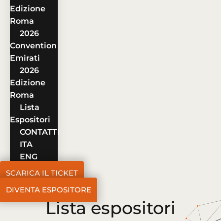
Edizione
Roma
2026
Convention
Emirati
2026
Edizione
Roma
Lista
Espositori
CONTATTI
ITA
ENG
SCARICA IL TICKET
DIVENTA ESPOSITORE
Lista espositori