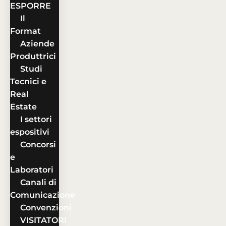
ESPORRE
Il
Format
Aziende
Produttrici
Studi
Tecnici e
Real
Estate
I settori
espositivi
Concorsi
e
Laboratori
Canali di
Comunicazione
Convenzioni
VISITATORI