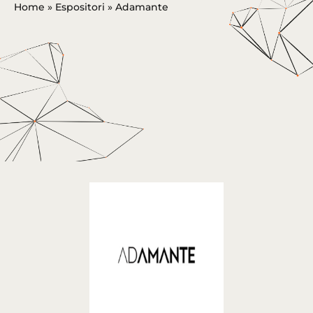
Home
»
Espositori
»
Adamante