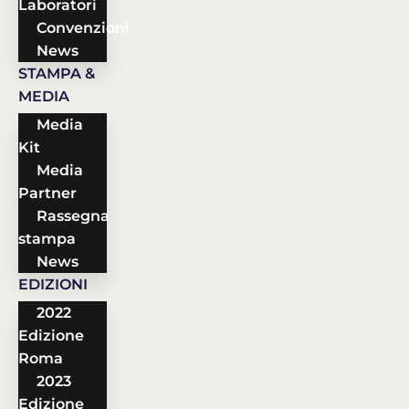
Laboratori
Convenzioni
News
STAMPA &
MEDIA
Media
Kit
Media
Partner
Rassegna
stampa
News
EDIZIONI
2022
Edizione
Roma
2023
Edizione