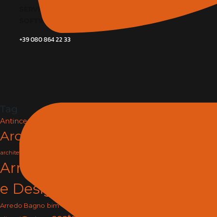
SERVIZI
SOFTWARE E BIM
+39 080 864 22 33
Tag
Antincendio e Sicurezza
Architettura
arredamento
architettura e design
Arredamento
e Design
arredo
Arredo Bagno
bim