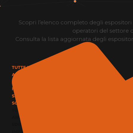
Scopri l’elenco completo degli espositori d
operatori del settore 
Consulta la lista aggiornata degli espositor
TUTTE LE CATEGORIE
ARCHITETTURA E DESIGN
EDILIZIA E MATERIALI
IMPIANTI E CLIMATIZZAZIONE
SERVIZI
SOFTWARE E BIM
TUTTE LE CATEGORIE
ARCHITETTURA E DESIGN
EDILIZIA E MATERIALI
IMPIANTI E CLIMATIZZAZIONE