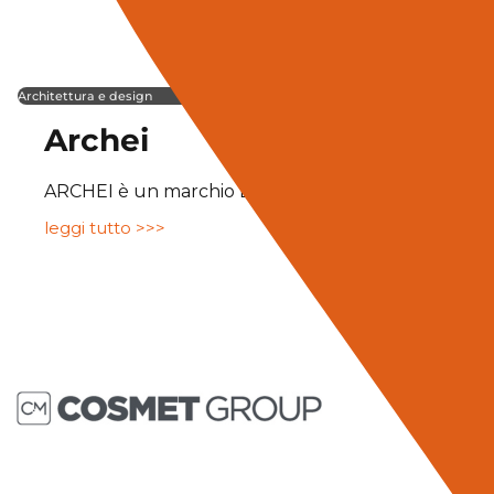
Architettura e design
Archei
ARCHEI è un marchio Lamaciste S.p.A. UN’ALCHI
leggi tutto >>>