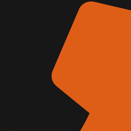
itori Fiera
AD Expo Roma
e 2026