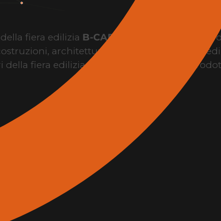
ella fiera edilizia
B-CAD Expo Roma
, il punto 
costruzioni, architettura, design, innovazione edil
i della fiera edilizia per conoscere brand, prodo
l’evento.