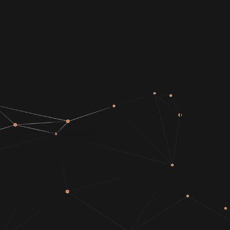
Elenco Espos
Edilizia B-C
Edizion
Home
»
serramenti