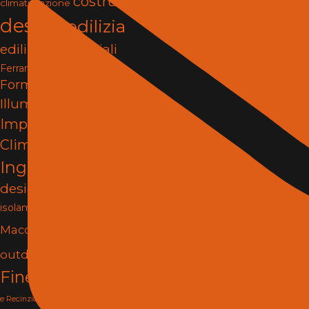
costruzioni
climatizzazione
design
edilizia
edilizia e materiali
Ferramenta e Fissaggi
Formazione
Illuminazione
impianti
Impianti e
Climatizzazione
Ingegneria
interior
design
Isolamento
Lighting
isolamento termico
Materiali
Macchine
Porte e
outdoor
pergole
Finestre
progettazione
Reti
rilievi tecnici
e Recinzioni