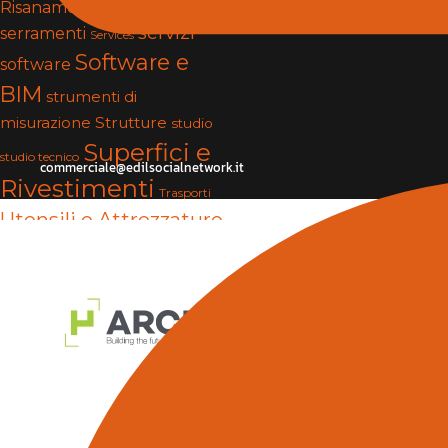
Risanamento e Restauro
servizi
serramenti
Services
Software e
software
BIM
strumenti di
Strutture
misurazione
studio
Superfici e
studio tecnico
commerciale@edilsocialnetwork.it
Rivestimenti
Trasporti
Utensili e Attrezzature
Vernici e Collanti