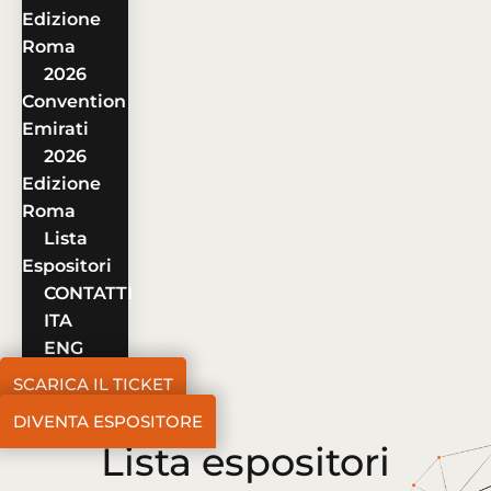
Edizione
Roma
2026
Convention
Emirati
2026
Edizione
Roma
Lista
Espositori
CONTATTI
ITA
ENG
SCARICA IL TICKET
DIVENTA ESPOSITORE
Lista espositori