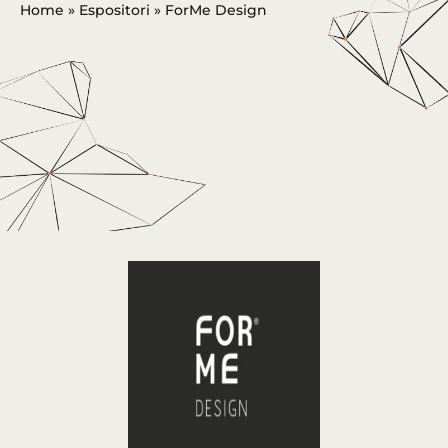
Home
»
Espositori
»
ForMe Design