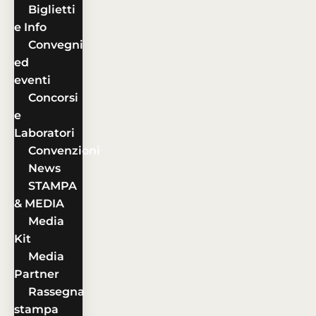
Biglietti
e Info
Convegni
ed
eventi
Concorsi
e
Laboratori
Convenzioni
News
STAMPA
& MEDIA
Media
Kit
Media
Partner
Rassegna
stampa