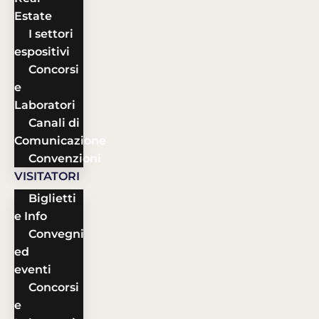
Estate
I settori
espositivi
Concorsi
e
Laboratori
Canali di
Comunicazione
Convenzioni
VISITATORI
Biglietti
e Info
Convegni
ed
eventi
Concorsi
e