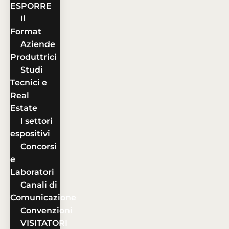
ESPORRE
Il
Format
Aziende
Produttrici
Studi
Tecnici e
Real
Estate
I settori
espositivi
Concorsi
e
Laboratori
Canali di
Comunicazione
Convenzioni
VISITATORI