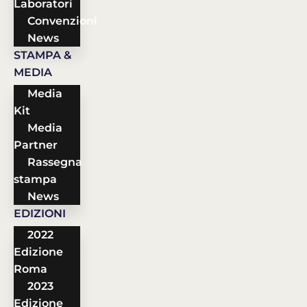
Laboratori
Convenzioni
News
STAMPA &
MEDIA
Media
Kit
Media
Partner
Rassegna
stampa
News
EDIZIONI
2022
Edizione
Roma
2023
Edizione