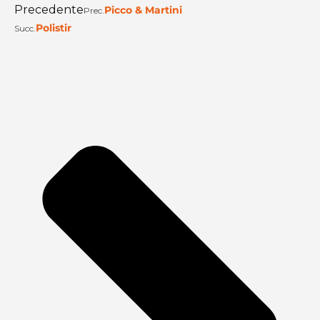
Precedente
Picco & Martini
Prec.
Polistir
Succ.