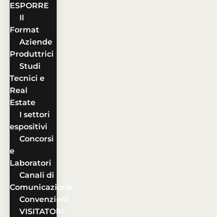
ESPORRE
Il
Format
Aziende
Produttrici
Studi
Tecnici e
Real
Estate
I settori
espositivi
Concorsi
e
Laboratori
Canali di
Comunicazione
Convenzioni
VISITATORI