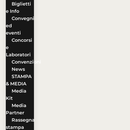
Biglietti
e Info
Convegni
ed
eventi
Concorsi
e
Laboratori
Convenzioni
News
STAMPA
& MEDIA
Media
Kit
Media
Partner
Rassegna
stampa