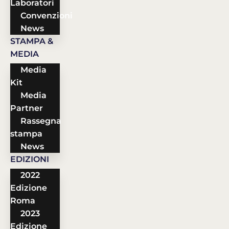
Laboratori
Convenzioni
News
STAMPA &
MEDIA
Media
Kit
Media
Partner
Rassegna
stampa
News
EDIZIONI
2022
Edizione
Roma
2023
Edizione