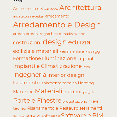
Architettura
Antincendio e Sicurezza
arredamento
architettura e design
Arredamento e Design
arredo
Arredo Bagno
climatizzazione
bim
design
edilizia
costruzioni
edilizia e materiali
Ferramenta e Fissaggi
Illuminazione
Formazione
impianti
Impianti e Climatizzazione
infissi
Ingegneria
interior design
Isolamento
Lighting
isolamento termico
Materiali
Macchine
outdoor
pergole
Porte e Finestre
rilievi
progettazione
tecnici
Risanamento e Restauro
serramenti
Software e BIM
servizi
software
Services