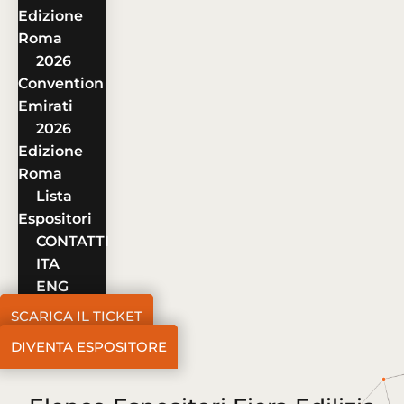
Edizione
Roma
2026
Convention
Emirati
2026
Edizione
Roma
Lista
Espositori
CONTATTI
ITA
ENG
SCARICA IL TICKET
DIVENTA ESPOSITORE