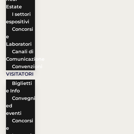
Estate
I settori
espositivi
Concorsi
e
Laboratori
Canali di
Comunicazione
Convenzioni
VISITATORI
Biglietti
e Info
Convegni
ed
eventi
Concorsi
e