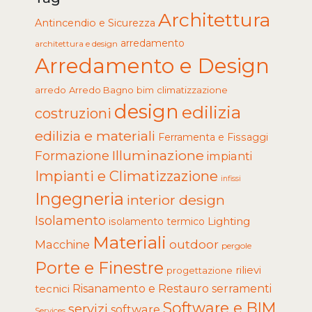
Architettura
Antincendio e Sicurezza
arredamento
architettura e design
Arredamento e Design
arredo
Arredo Bagno
climatizzazione
bim
design
edilizia
costruzioni
edilizia e materiali
Ferramenta e Fissaggi
Illuminazione
Formazione
impianti
Impianti e Climatizzazione
infissi
Ingegneria
interior design
Isolamento
Lighting
isolamento termico
Materiali
Macchine
outdoor
pergole
Porte e Finestre
rilievi
progettazione
tecnici
Risanamento e Restauro
serramenti
Software e BIM
servizi
software
Services