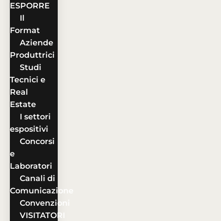
ESPORRE
Il
Format
Aziende
Produttrici
Studi
Tecnici e
Real
Estate
I settori
espositivi
Concorsi
e
Laboratori
Canali di
Comunicazione
Convenzioni
VISITATORI