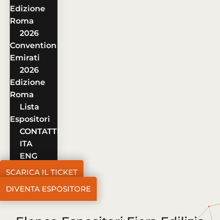
Edizione
Roma
2026
Convention
Emirati
2026
Edizione
Roma
Lista
Espositori
CONTATTI
ITA
ENG
SCARICA IL TICKET
DIVENTA ESPOSITORE