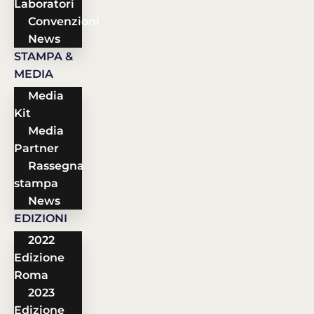
Laboratori
Convenzioni
News
STAMPA &
MEDIA
Media
Kit
Media
Partner
Rassegna
stampa
News
EDIZIONI
2022
Edizione
Roma
2023
Edizione