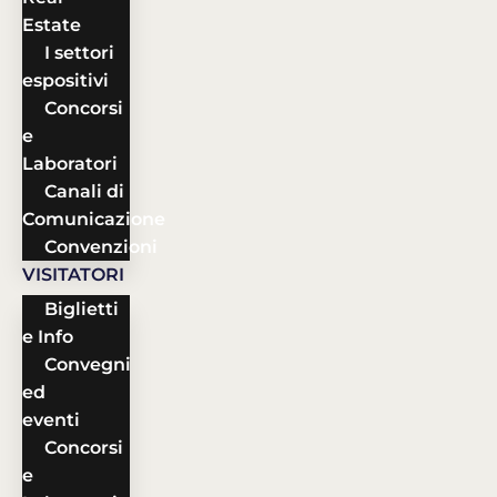
Estate
I settori
espositivi
Concorsi
e
Laboratori
Canali di
Comunicazione
Convenzioni
VISITATORI
Biglietti
e Info
Convegni
ed
eventi
Concorsi
e