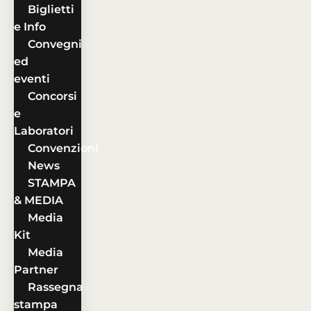
Biglietti
e Info
Convegni
ed
eventi
Concorsi
e
Laboratori
Convenzioni
News
STAMPA
& MEDIA
Media
Kit
Media
Partner
Rassegna
stampa