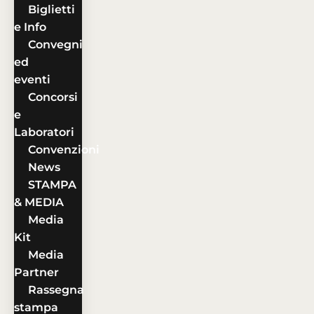
Biglietti
e Info
Convegni
ed
eventi
Concorsi
e
Laboratori
Convenzioni
News
STAMPA
& MEDIA
Media
Kit
Media
Partner
Rassegna
stampa