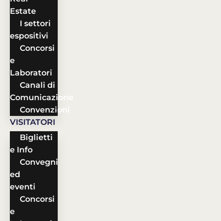
Estate
I settori
espositivi
Concorsi
e
Laboratori
Canali di
Comunicazione
Convenzioni
VISITATORI
Biglietti
e Info
Convegni
ed
eventi
Concorsi
e