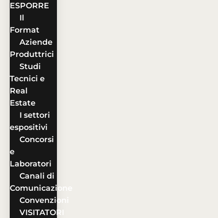
ESPORRE
Il
Format
Aziende
Produttrici
Studi
Tecnici e
Real
Estate
I settori
espositivi
Concorsi
e
Laboratori
Canali di
Comunicazione
Convenzioni
VISITATORI