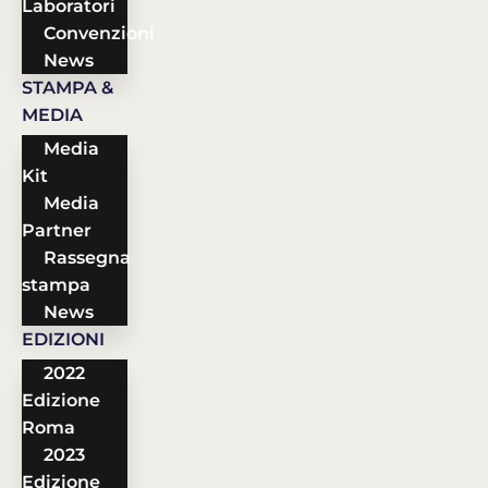
Laboratori
Convenzioni
News
STAMPA &
MEDIA
Media
Kit
Media
Partner
Rassegna
stampa
News
EDIZIONI
2022
Edizione
Roma
2023
Edizione