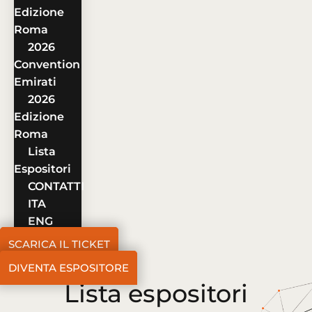
Edizione
Roma
2026
Convention
Emirati
2026
Edizione
Roma
Lista
Espositori
CONTATTI
ITA
ENG
SCARICA IL TICKET
DIVENTA ESPOSITORE
Lista espositori