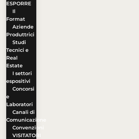
ESPORRE
Il
Format
Aziende
Produttrici
Studi
Tecnici e
Real
Estate
I settori
espositivi
Concorsi
e
Laboratori
Canali di
Comunicazione
Convenzioni
VISITATORI