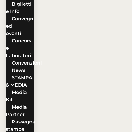
Biglietti
e Info
Convegni
ed
eventi
Concorsi
e
Laboratori
Convenzioni
News
STAMPA
& MEDIA
Media
Kit
Media
Partner
Rassegna
stampa