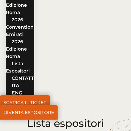
Edizione
Roma
2026
Convention
Emirati
2026
Edizione
Roma
Lista
Espositori
CONTATTI
ITA
ENG
SCARICA IL TICKET
DIVENTA ESPOSITORE
Lista espositori