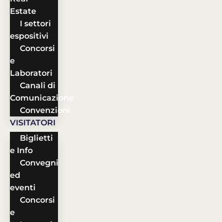
Estate
I settori
espositivi
Concorsi
e
Laboratori
Canali di
Comunicazione
Convenzioni
VISITATORI
Biglietti
e Info
Convegni
ed
eventi
Concorsi
e