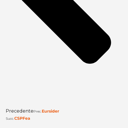
Precedente
Eursider
Prec.
CSPFea
Succ.