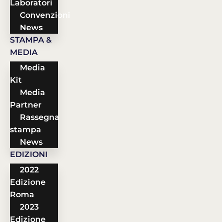
Laboratori
Convenzioni
News
STAMPA &
MEDIA
Media
Kit
Media
Partner
Rassegna
stampa
News
EDIZIONI
2022
Edizione
Roma
2023
Edizione