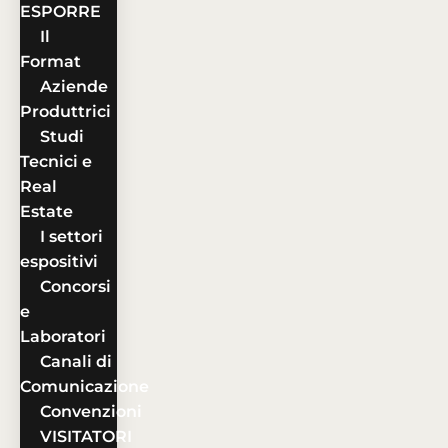
ESPORRE
Il
Format
Aziende
Produttrici
Studi
Tecnici e
Real
Estate
I settori
espositivi
Concorsi
e
Laboratori
Canali di
Comunicazione
Convenzioni
VISITATORI