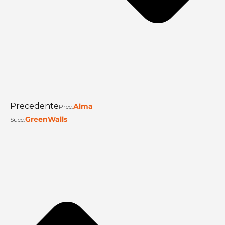
Precedente
Alma
Prec.
GreenWalls
Succ.