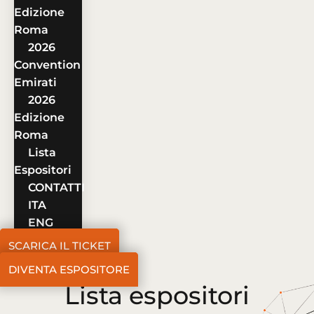
Edizione
Roma
2026
Convention
Emirati
2026
Edizione
Roma
Lista
Espositori
CONTATTI
ITA
ENG
SCARICA IL TICKET
DIVENTA ESPOSITORE
Lista espositori