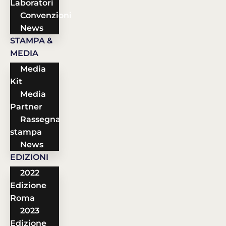
Laboratori
Convenzioni
News
STAMPA &
MEDIA
Media
Kit
Media
Partner
Rassegna
stampa
News
EDIZIONI
2022
Edizione
Roma
2023
Edizione