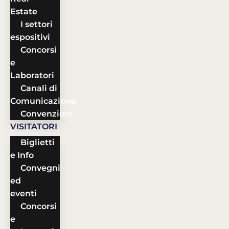
Estate
I settori
espositivi
Concorsi
e
Laboratori
Canali di
Comunicazione
Convenzioni
VISITATORI
Biglietti
e Info
Convegni
ed
eventi
Concorsi
e