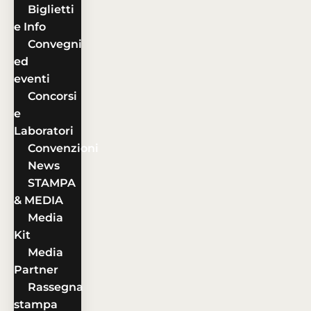
Biglietti
e Info
Convegni
ed
eventi
Concorsi
e
Laboratori
Convenzioni
News
STAMPA
& MEDIA
Media
Kit
Media
Partner
Rassegna
stampa