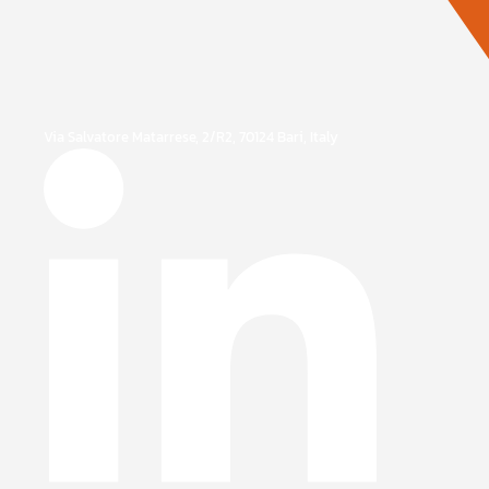
Via Salvatore Matarrese, 2/R2, 70124 Bari, Italy