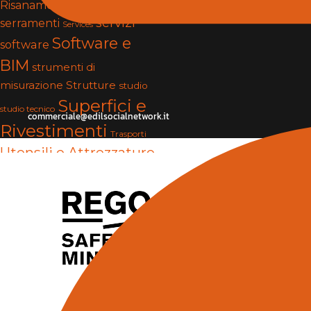
Risanamento e Restauro
servizi
serramenti
Services
Software e
software
BIM
strumenti di
Strutture
misurazione
studio
Superfici e
studio tecnico
commerciale@edilsocialnetwork.it
Rivestimenti
Trasporti
Utensili e Attrezzature
Vernici e Collanti