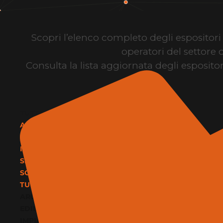
Scopri l’elenco completo degli espositori d
operatori del settore 
Consulta la lista aggiornata degli espositor
TUTTE LE CATEGORIE
ARCHITETTURA E DESIGN
EDILIZIA E MATERIALI
IMPIANTI E CLIMATIZZAZIONE
SERVIZI
SOFTWARE E BIM
TUTTE LE CATEGORIE
ARCHITETTURA E DESIGN
EDILIZIA E MATERIALI
IMPIANTI E CLIMATIZZAZIONE