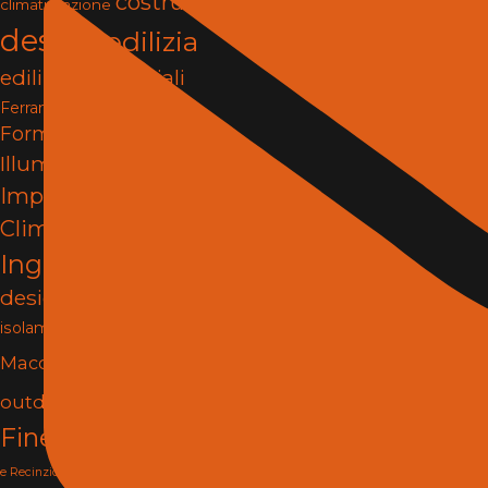
costruzioni
climatizzazione
design
edilizia
edilizia e materiali
Ferramenta e Fissaggi
Formazione
Illuminazione
impianti
Impianti e
Climatizzazione
Ingegneria
interior
design
Isolamento
Lighting
isolamento termico
Materiali
Macchine
Porte e
outdoor
pergole
Finestre
progettazione
Reti
rilievi tecnici
e Recinzioni