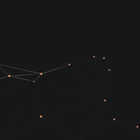
Elenco Espos
Edilizia B-C
Edizion
Home
»
Espositori
»
Pagina 13