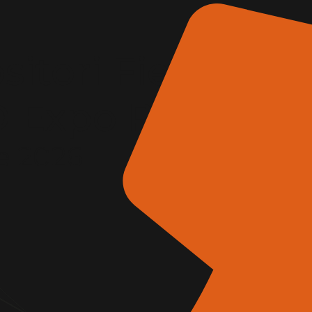
itori Fiera
AD Expo Roma
e 2026