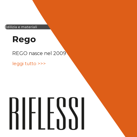
Edilizia e materiali
Rego
REGO nasce nel 2009 dal sogno di quattro amici: cre
leggi tutto >>>