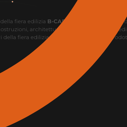
ella fiera edilizia
B-CAD Expo Roma
, il punto 
costruzioni, architettura, design, innovazione edil
i della fiera edilizia per conoscere brand, prodo
l’evento.