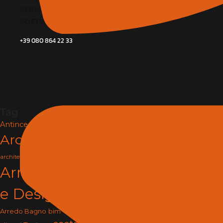
SERVIZI
SOFTWARE E BIM
+39 080 864 22 33
Tag
Antincendio e Sicurezza
Architettura
arredamento
architettura e design
Arredamento
e Design
arredo
Arredo Bagno
bim