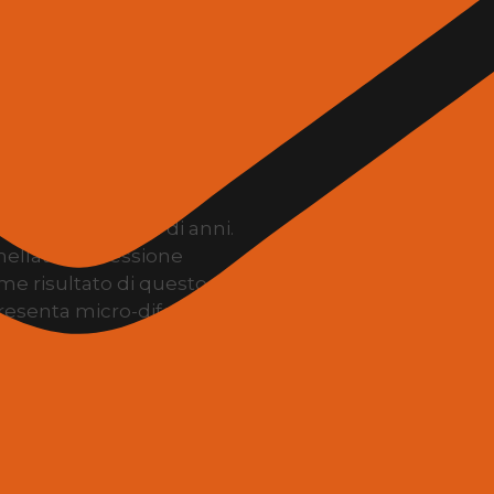
 produzione
etica della pietra
do al prodotto le
ton ispira il futuro
rmoniosi dove bellezza e
 crea in migliaia di anni.
nellate di pressione
Come risultato di questo
esenta micro-difetti che
ta una porosità quasi
ologia TSP rende il
i superare le prestazioni