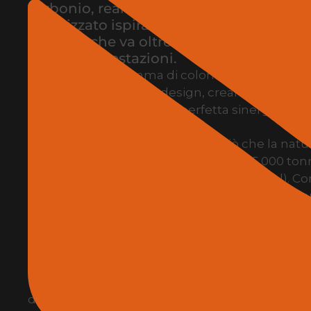
carbonio, realizzata con un processo di
ottimizzato ispirato alla bellezza e all’est
naturale che va oltre la natura, conferen
massime prestazioni.
Con un’ampia gamma di colori e dimensioni, Dek
dell’architettura e del design, creando spazi a
funzionalità convivono in perfetta sinergia.
Dekton è ultracompatto
Dekton perfeziona in poche ore ciò che la natura
L’esclusiva pressa di Dekton genera 25.000 ton
uniforme (2,5 volte il peso della Torre Eiffel). 
processo di ultracompattazione, Dekton non pr
causano punti di tensione o punti deboli e van
nulla.
Dekton è innovazione
Il processo di produzione di Dekton con la tecn
materiale ad alte prestazioni, consentendogli d
della porcellana standard.