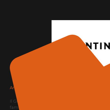
Cosentino
Architettura e design
Il Gruppo Cosentino è un’azienda globale spag
familiare, che produce e distribuisce superfici in