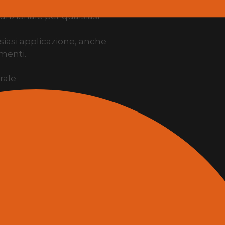
unzionale per qualsiasi
lsiasi applicazione, anche
menti.
rale
macchia per fornire agli