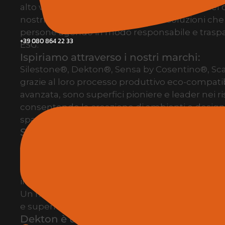
alto valore per il mondo dell’architettura e del
nostri clienti e partner per fornire soluzioni che 
persone agendo in modo responsabile e traspa
+39 080 864 22 33
ESG.
Ispiriamo attraverso i nostri marchi:
Silestone®, Dekton®, Sensa by Cosentino®, Sca
grazie al loro processo produttivo eco-compatib
avanzata, sono superfici pioniere e leader nei r
consentendo la creazione di ambienti e design u
spazi pubblici.
Silestone è una superficie a ridotto cont
composta da minerali premium e materiali
La sua rivoluzionaria tecnologia Hybriq+ ® ridu
contenuto di silice cristallina, ottenendo una s
innovativa, sostenibile e ad alte prestazioni.
Un marchio leader da oltre 30 anni che ispira p
e superfici domestiche.
Dekton è una superficie ultracompatta a