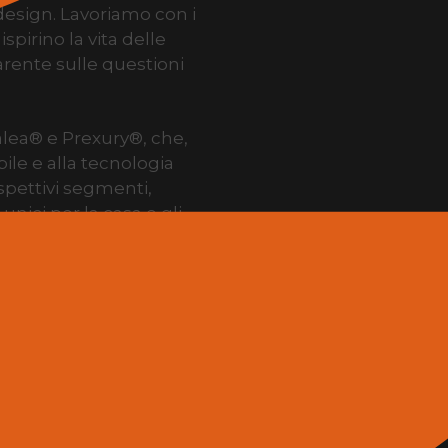
 design. Lavoriamo con i
ispirino la vita delle
rente sulle questioni
lea® e Prexury®, che,
ile e alla tecnologia
ispettivi segmenti,
nici per la casa e gli
enuto di silice
 riciclati.
ce efficacemente il
uperficie minerale
rogetti per cucine, bagni
 zero emissioni di