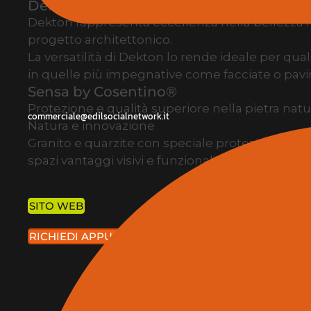
Dekton è una superficie
Dekton rappresenta eccellenza nella bellezza f
progetto architettonico.
La versatilità di Dekton lo rende ideale per qua
in quelle più impegnative come facciate o pavi
Sensa by Cosentino®
Protezione e qualità superiore nella pietra natu
commerciale@edilsocialnetwork.it
Natura e innovazione
Granito e quarzite con speciale protezione anti
spazi vantaggi visivi e funzionali.
SITO WEB
RICHIEDI APPUNTAMENTO IN FIERA