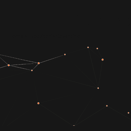
Lista es
Home
»
Espositori
»
Cosentino