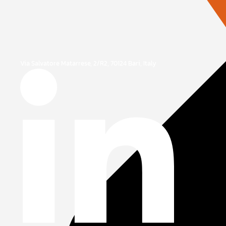
Via Salvatore Matarrese, 2/R2, 70124 Bari, Italy