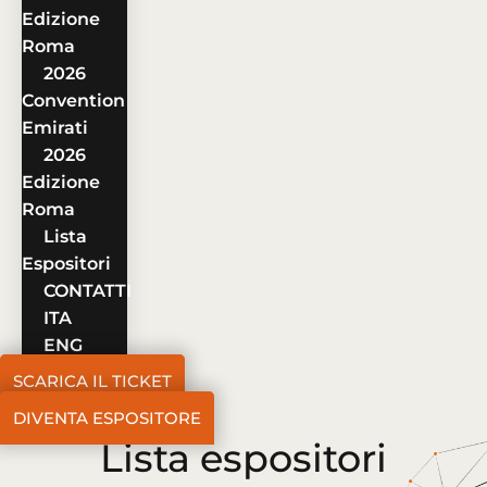
Edizione
Roma
2026
Convention
Emirati
2026
Edizione
Roma
Lista
Espositori
CONTATTI
ITA
ENG
SCARICA IL TICKET
DIVENTA ESPOSITORE
Lista espositori