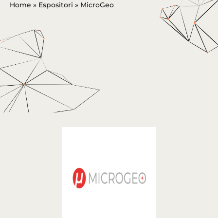
Home
»
Espositori
»
MicroGeo