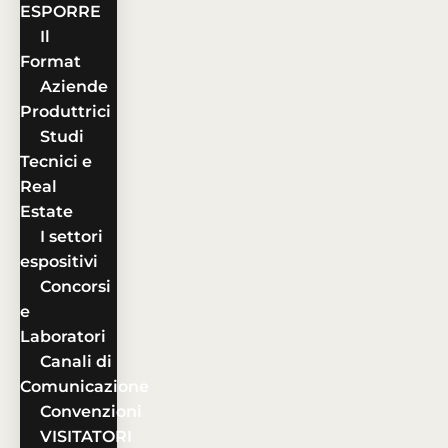
ESPORRE
Il
Format
Aziende
Produttrici
Studi
Tecnici e
Real
Estate
I settori
espositivi
Concorsi
e
Laboratori
Canali di
Comunicazione
Convenzioni
VISITATORI