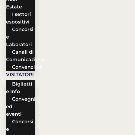
Estate
I settori
espositivi
Concorsi
e
Laboratori
Canali di
Comunicazione
Convenzioni
VISITATORI
Biglietti
e Info
Convegni
ed
eventi
Concorsi
e