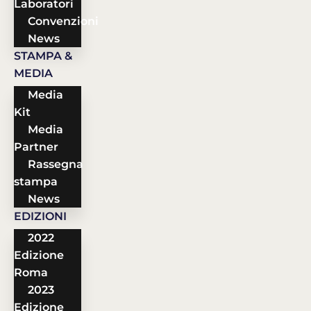
Laboratori
Convenzioni
News
STAMPA &
MEDIA
Media
Kit
Media
Partner
Rassegna
stampa
News
EDIZIONI
2022
Edizione
Roma
2023
Edizione