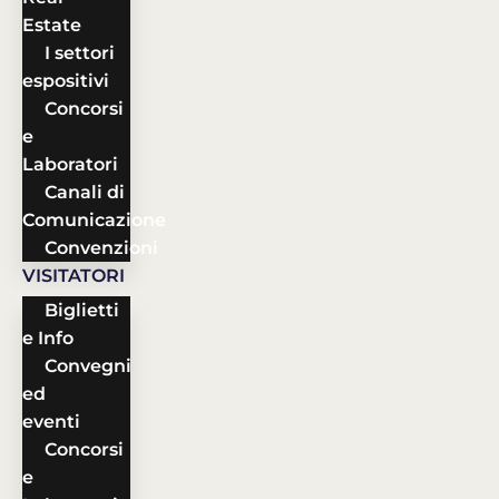
Estate
I settori
espositivi
Concorsi
e
Laboratori
Canali di
Comunicazione
Convenzioni
VISITATORI
Biglietti
e Info
Convegni
ed
eventi
Concorsi
e