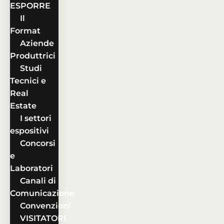
ESPORRE
Il
Format
Aziende
Produttrici
Studi
Tecnici e
Real
Estate
I settori
espositivi
Concorsi
e
Laboratori
Canali di
Comunicazione
Convenzioni
VISITATORI