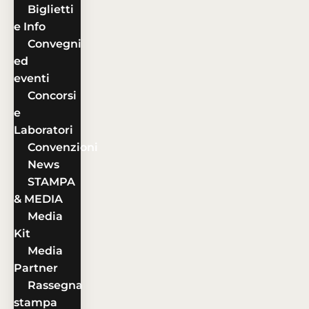
Biglietti
e Info
Convegni
ed
eventi
Concorsi
e
Laboratori
Convenzioni
News
STAMPA
& MEDIA
Media
Kit
Media
Partner
Rassegna
stampa