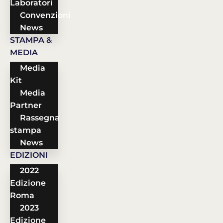
Laboratori
Convenzioni
News
STAMPA &
MEDIA
Media
Kit
Media
Partner
Rassegna
stampa
News
EDIZIONI
2022
Edizione
Roma
2023
Edizione