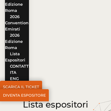
Edizione
Roma
2026
Convention
Emirati
2026
Edizione
Roma
Lista
Espositori
CONTATTI
ITA
ENG
SCARICA IL TICKET
DIVENTA ESPOSITORE
Lista espositori