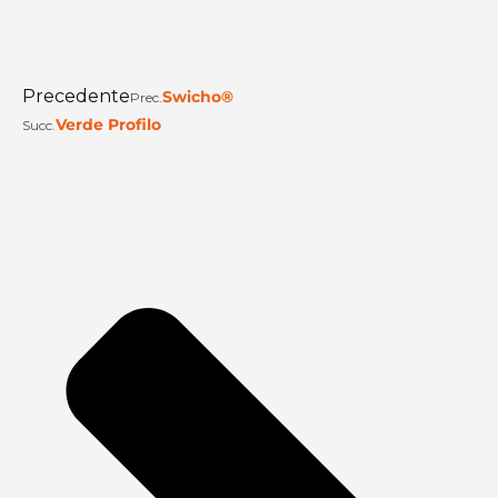
Precedente
Swicho®
Prec.
Verde Profilo
Succ.