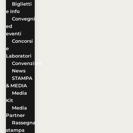
Biglietti
e Info
Convegni
ed
eventi
Concorsi
e
Laboratori
Convenzioni
News
STAMPA
& MEDIA
Media
Kit
Media
Partner
Rassegna
stampa