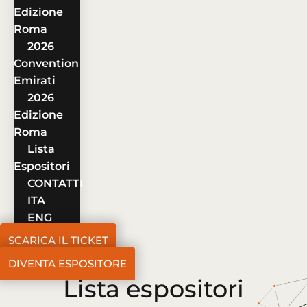
Edizione
Roma
2026
Convention
Emirati
2026
Edizione
Roma
Lista
Espositori
CONTATTI
ITA
ENG
SCARICA IL TICKET
DIVENTA ESPOSITORE
Lista espositori