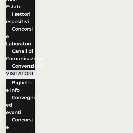
Estate
I settori
espositivi
Concorsi
e
Laboratori
Canali di
Comunicazione
Convenzioni
VISITATORI
Biglietti
e Info
Convegni
ed
eventi
Concorsi
e