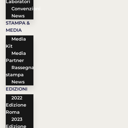
Laboratori
Convenzioni
News
STAMPA &
MEDIA
Media
Kit
Media
Partner
Rassegna
stampa
News
EDIZIONI
2022
Edizione
Roma
2023
Edizione