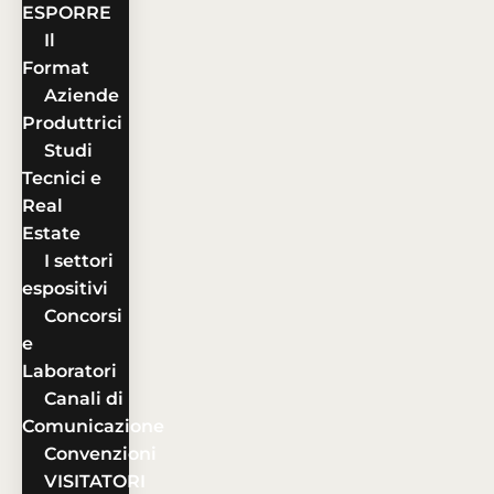
ESPORRE
Il
Format
Aziende
Produttrici
Studi
Tecnici e
Real
Estate
I settori
espositivi
Concorsi
e
Laboratori
Canali di
Comunicazione
Convenzioni
VISITATORI