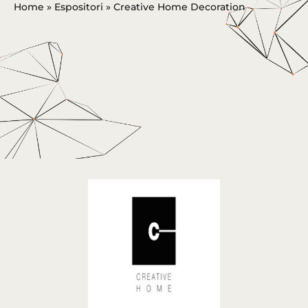
Home
»
Espositori
»
Creative Home Decoration