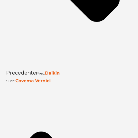
Precedente
Daikin
Prec.
Covema Vernici
Succ.