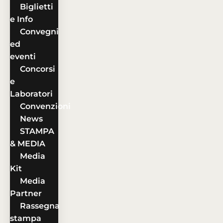
Biglietti
e Info
Convegni
ed
eventi
Concorsi
e
Laboratori
Convenzioni
News
STAMPA
& MEDIA
Media
Kit
Media
Partner
Rassegna
stampa