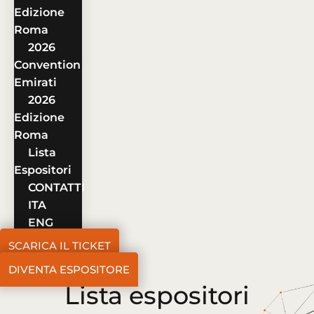
Edizione
Roma
2026
Convention
Emirati
2026
Edizione
Roma
Lista
Espositori
CONTATTI
ITA
ENG
SCARICA IL TICKET
DIVENTA ESPOSITORE
Lista espositori