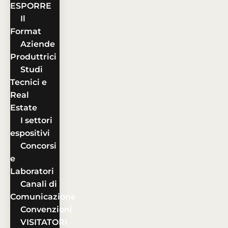
ESPORRE
Il
Format
Aziende
Produttrici
Studi
Tecnici e
Real
Estate
I settori
espositivi
Concorsi
e
Laboratori
Canali di
Comunicazione
Convenzioni
VISITATORI