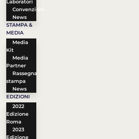
Laboratori
Convenzioni
News
STAMPA &
MEDIA
Media
Kit
Media
Partner
Rassegna
stampa
News
EDIZIONI
2022
Edizione
Roma
2023
Edizione