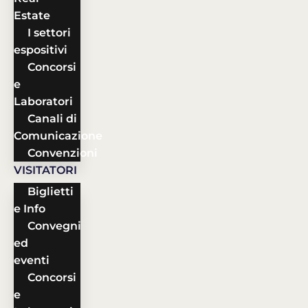
Estate
I settori
espositivi
Concorsi
e
Laboratori
Canali di
Comunicazione
Convenzioni
VISITATORI
Biglietti
e Info
Convegni
ed
eventi
Concorsi
e