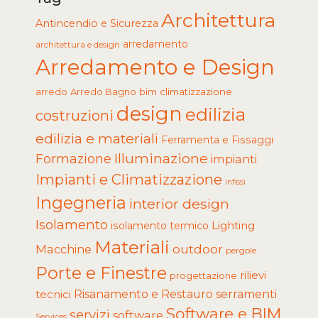
Architettura
Antincendio e Sicurezza
arredamento
architettura e design
Arredamento e Design
arredo
Arredo Bagno
climatizzazione
bim
design
edilizia
costruzioni
edilizia e materiali
Ferramenta e Fissaggi
Illuminazione
Formazione
impianti
Impianti e Climatizzazione
infissi
Ingegneria
interior design
Isolamento
Lighting
isolamento termico
Materiali
Macchine
outdoor
pergole
Porte e Finestre
rilievi
progettazione
tecnici
Risanamento e Restauro
serramenti
Software e BIM
servizi
software
Services