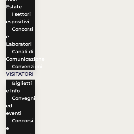
Estate
I settori
espositivi
Concorsi
e
Laboratori
Canali di
Comunicazione
Convenzioni
VISITATORI
Biglietti
e Info
Convegni
ed
eventi
Concorsi
e