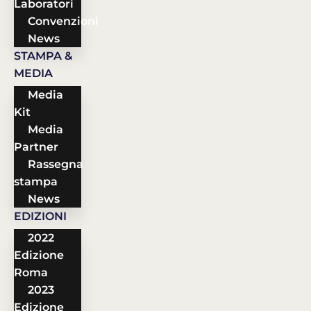
Laboratori
Convenzioni
News
STAMPA &
MEDIA
Media
Kit
Media
Partner
Rassegna
stampa
News
EDIZIONI
2022
Edizione
Roma
2023
Edizione