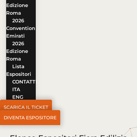
Edizione
Roma
2026
Convention
Emirati
2026
Edizione
Roma
Lista
Espositori
CONTATTI
ITA
ENG
SCARICA IL TICKET
DIVENTA ESPOSITORE