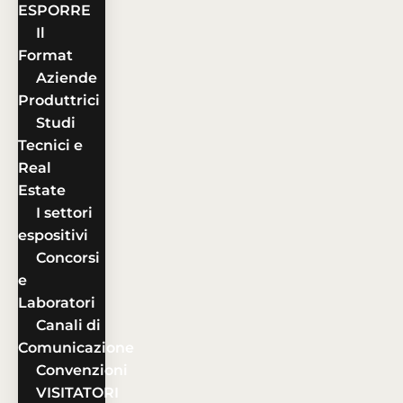
ESPORRE
Il
Format
Aziende
Produttrici
Studi
Tecnici e
Real
Estate
I settori
espositivi
Concorsi
e
Laboratori
Canali di
Comunicazione
Convenzioni
VISITATORI