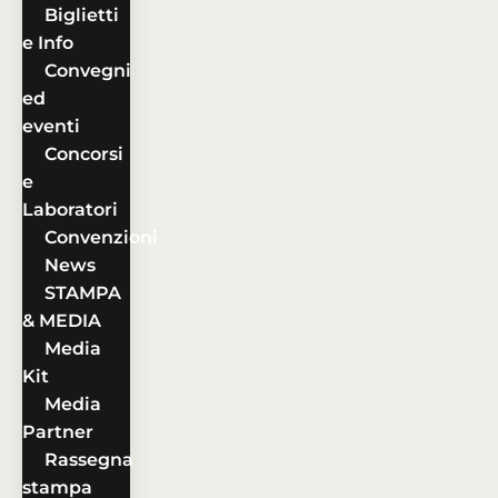
Biglietti
e Info
Convegni
ed
eventi
Concorsi
e
Laboratori
Convenzioni
News
STAMPA
& MEDIA
Media
Kit
Media
Partner
Rassegna
stampa