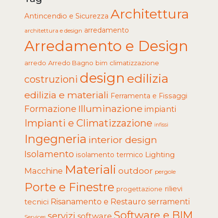
Architettura
Antincendio e Sicurezza
arredamento
architettura e design
Arredamento e Design
arredo
Arredo Bagno
climatizzazione
bim
design
edilizia
costruzioni
edilizia e materiali
Ferramenta e Fissaggi
Illuminazione
Formazione
impianti
Impianti e Climatizzazione
infissi
Ingegneria
interior design
Isolamento
Lighting
isolamento termico
Materiali
Macchine
outdoor
pergole
Porte e Finestre
rilievi
progettazione
tecnici
Risanamento e Restauro
serramenti
Software e BIM
servizi
software
Services