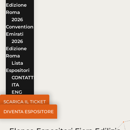
Edizione
Roma
2026
Convention
Emirati
2026
Edizione
Roma
Lista
Espositori
CONTATTI
ITA
ENG
SCARICA IL TICKET
DIVENTA ESPOSITORE