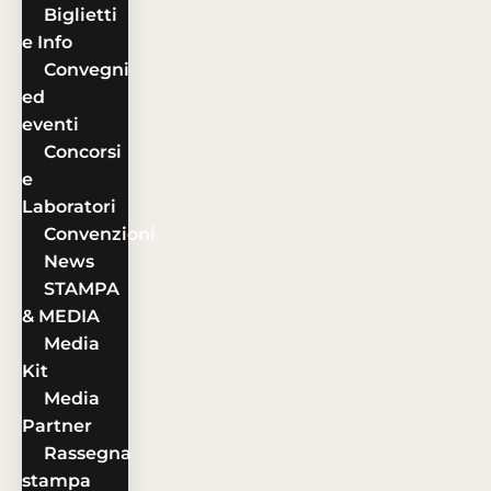
Biglietti
e Info
Convegni
ed
eventi
Concorsi
e
Laboratori
Convenzioni
News
STAMPA
& MEDIA
Media
Kit
Media
Partner
Rassegna
stampa