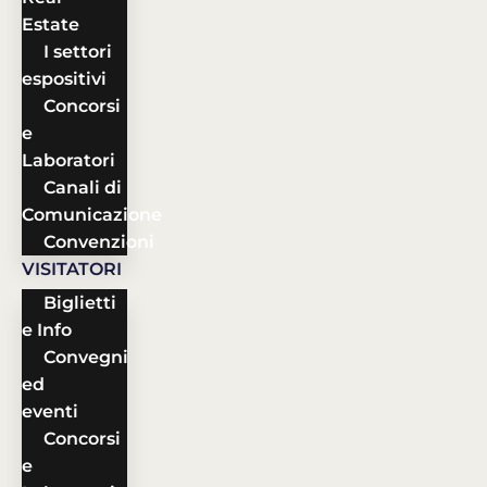
Estate
I settori
espositivi
Concorsi
e
Laboratori
Canali di
Comunicazione
Convenzioni
VISITATORI
Biglietti
e Info
Convegni
ed
eventi
Concorsi
e