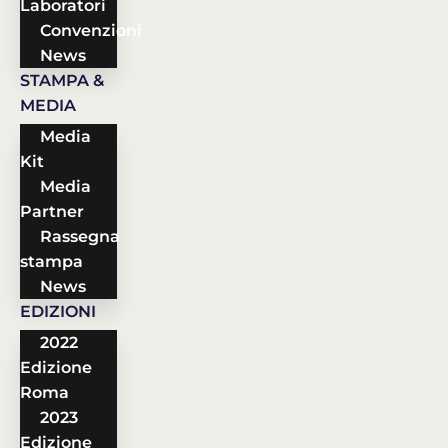
Laboratori
Convenzioni
News
STAMPA &
MEDIA
Media
Kit
Media
Partner
Rassegna
stampa
News
EDIZIONI
2022
Edizione
Roma
2023
Edizione