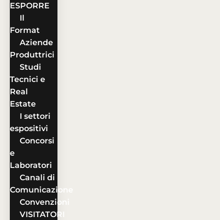
ESPORRE
Il
Format
Aziende
Produttrici
Studi
Tecnici e
Real
Estate
I settori
espositivi
Concorsi
e
Laboratori
Canali di
Comunicazione
Convenzioni
VISITATORI