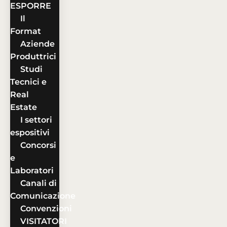
ESPORRE
Il
Format
Aziende
Produttrici
Studi
Tecnici e
Real
Estate
I settori
espositivi
Concorsi
e
Laboratori
Canali di
Comunicazione
Convenzioni
VISITATORI