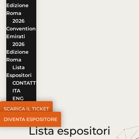
Edizione
Roma
2026
Convention
Emirati
2026
Edizione
Roma
Lista
Espositori
CONTATTI
ITA
ENG
SCARICA IL TICKET
DIVENTA ESPOSITORE
Lista espositori