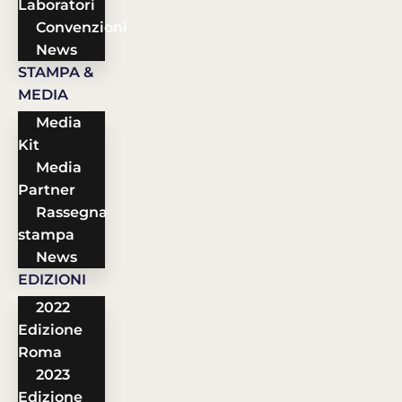
Laboratori
Convenzioni
News
STAMPA &
MEDIA
Media
Kit
Media
Partner
Rassegna
stampa
News
EDIZIONI
2022
Edizione
Roma
2023
Edizione