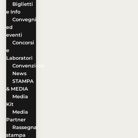
Biglietti
e Info
Convegni
ed
eventi
Concorsi
e
Laboratori
Convenzioni
News
STAMPA
& MEDIA
Media
Kit
Media
Partner
Rassegna
stampa