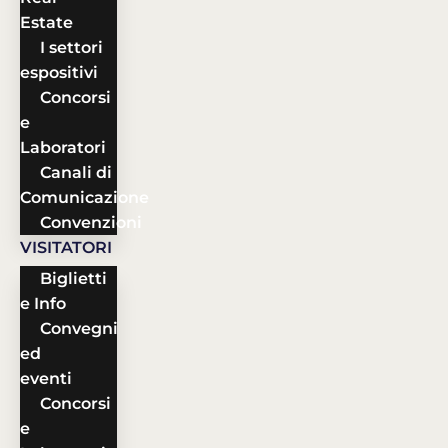
Estate
I settori
espositivi
Concorsi
e
Laboratori
Canali di
Comunicazione
Convenzioni
VISITATORI
Biglietti
e Info
Convegni
ed
eventi
Concorsi
e