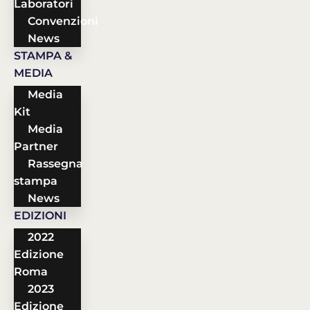
Laboratori
Convenzioni
News
STAMPA &
MEDIA
Media
Kit
Media
Partner
Rassegna
stampa
News
EDIZIONI
2022
Edizione
Roma
2023
Edizione