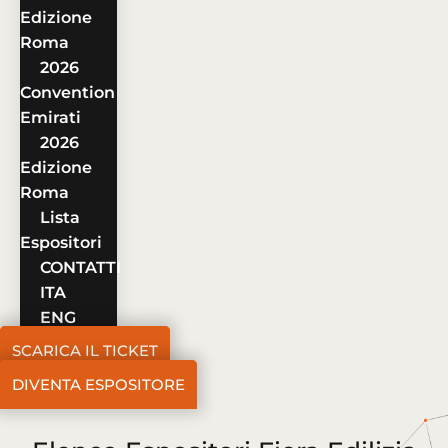
Edizione
Roma
2026
Convention
Emirati
2026
Edizione
Roma
Lista
Espositori
CONTATTI
ITA
ENG
SCARICA IL TICKET
DIVENTA ESPOSITORE