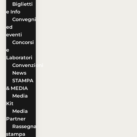
Biglietti
e Info
Convegni
ed
eventi
Concorsi
e
Laboratori
Convenzioni
News
STAMPA
& MEDIA
Media
Kit
Media
Partner
Rassegna
stampa