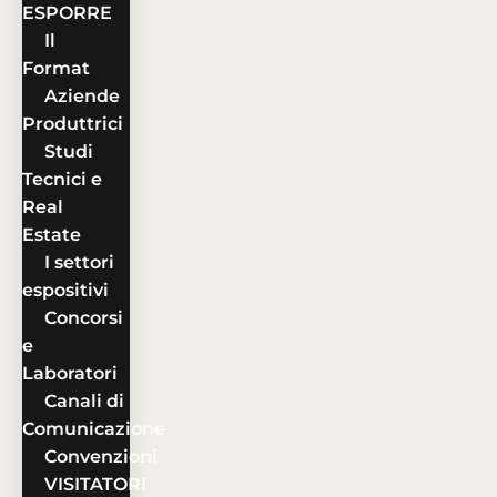
ESPORRE
Il
Format
Aziende
Produttrici
Studi
Tecnici e
Real
Estate
I settori
espositivi
Concorsi
e
Laboratori
Canali di
Comunicazione
Convenzioni
VISITATORI