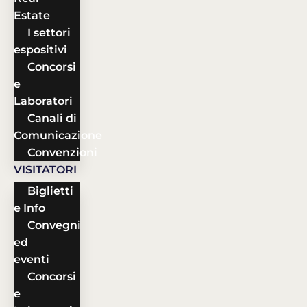
Estate
I settori
espositivi
Concorsi
e
Laboratori
Canali di
Comunicazione
Convenzioni
VISITATORI
Biglietti
e Info
Convegni
ed
eventi
Concorsi
e