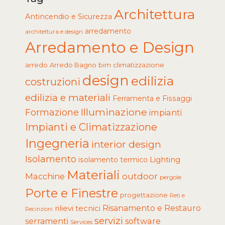
Architettura
Antincendio e Sicurezza
arredamento
architettura e design
Arredamento e Design
arredo
Arredo Bagno
climatizzazione
bim
design
edilizia
costruzioni
edilizia e materiali
Ferramenta e Fissaggi
Illuminazione
Formazione
impianti
Impianti e Climatizzazione
Ingegneria
interior design
Isolamento
Lighting
isolamento termico
Materiali
Macchine
outdoor
pergole
Porte e Finestre
progettazione
Reti e
rilievi tecnici
Risanamento e Restauro
Recinzioni
servizi
software
serramenti
Services