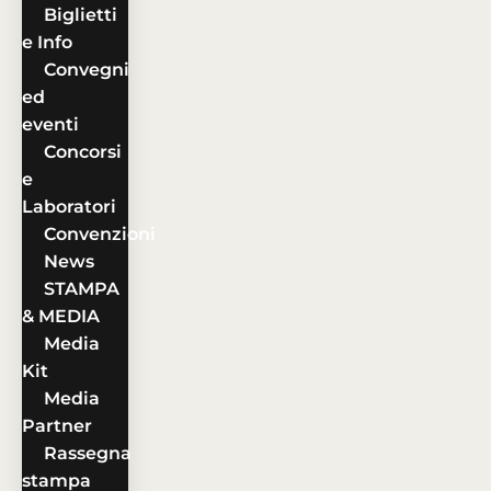
Biglietti
e Info
Convegni
ed
eventi
Concorsi
e
Laboratori
Convenzioni
News
STAMPA
& MEDIA
Media
Kit
Media
Partner
Rassegna
stampa