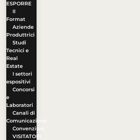
ESPORRE
Il
Format
Aziende
Produttrici
Studi
Tecnici e
Real
Estate
I settori
espositivi
Concorsi
e
Laboratori
Canali di
Comunicazione
Convenzioni
VISITATORI