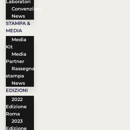
Laboratori
Convenzioni
News
STAMPA &
MEDIA
Media
Kit
Media
Partner
Rassegna
stampa
News
EDIZIONI
2022
Edizione
Roma
2023
Edizione