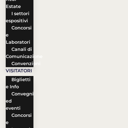
Estate
I settori
espositivi
Concorsi
e
Laboratori
Canali di
Comunicazione
Convenzioni
VISITATORI
Biglietti
e Info
Convegni
ed
eventi
Concorsi
e