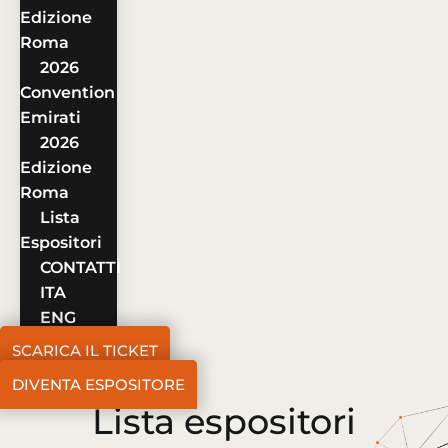
Edizione
Roma
2026
Convention
Emirati
2026
Edizione
Roma
Lista
Espositori
CONTATTI
ITA
ENG
SCARICA IL TICKET
DIVENTA ESPOSITORE
Lista espositori