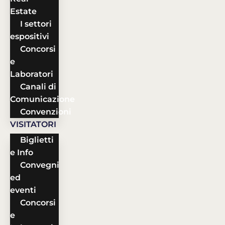
Estate
I settori
espositivi
Concorsi
e
Laboratori
Canali di
Comunicazione
Convenzioni
VISITATORI
Biglietti
e Info
Convegni
ed
eventi
Concorsi
e