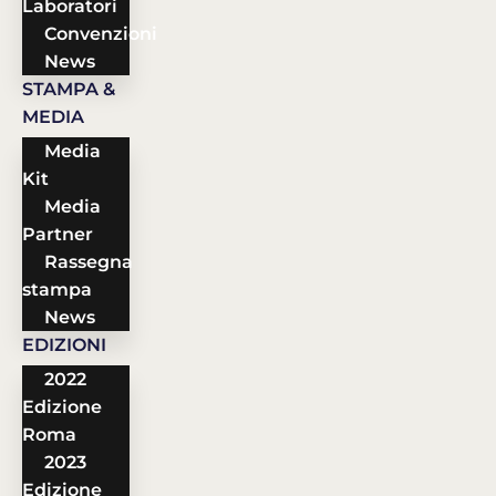
Laboratori
Convenzioni
News
STAMPA &
MEDIA
Media
Kit
Media
Partner
Rassegna
stampa
News
EDIZIONI
2022
Edizione
Roma
2023
Edizione