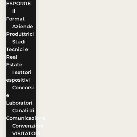
ESPORRE
Il
Format
Aziende
Produttrici
Studi
Tecnici e
Real
Estate
I settori
espositivi
Concorsi
e
Laboratori
Canali di
Comunicazione
Convenzioni
VISITATORI