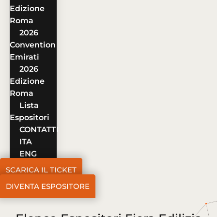
Edizione
Roma
2026
Convention
Emirati
2026
Edizione
Roma
Lista
Espositori
CONTATTI
ITA
ENG
SCARICA IL TICKET
DIVENTA ESPOSITORE