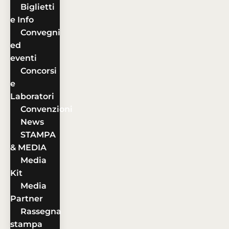
Biglietti
e Info
Convegni
ed
eventi
Concorsi
e
Laboratori
Convenzioni
News
STAMPA
& MEDIA
Media
Kit
Media
Partner
Rassegna
stampa