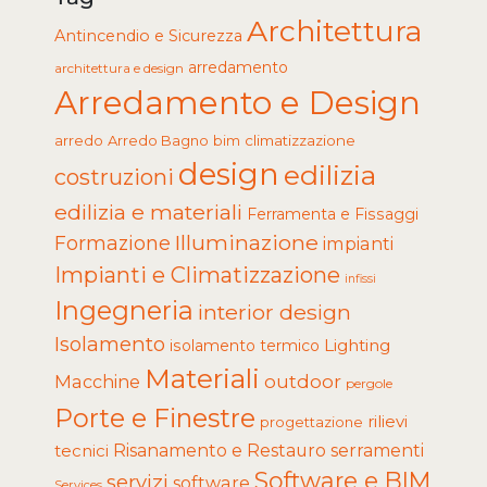
Architettura
Antincendio e Sicurezza
arredamento
architettura e design
Arredamento e Design
arredo
Arredo Bagno
climatizzazione
bim
design
edilizia
costruzioni
edilizia e materiali
Ferramenta e Fissaggi
Illuminazione
Formazione
impianti
Impianti e Climatizzazione
infissi
Ingegneria
interior design
Isolamento
Lighting
isolamento termico
Materiali
Macchine
outdoor
pergole
Porte e Finestre
rilievi
progettazione
tecnici
Risanamento e Restauro
serramenti
Software e BIM
servizi
software
Services