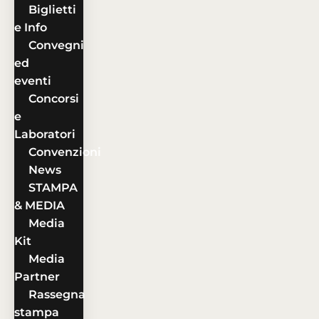
Biglietti
e Info
Convegni
ed
eventi
Concorsi
e
Laboratori
Convenzioni
News
STAMPA
& MEDIA
Media
Kit
Media
Partner
Rassegna
stampa