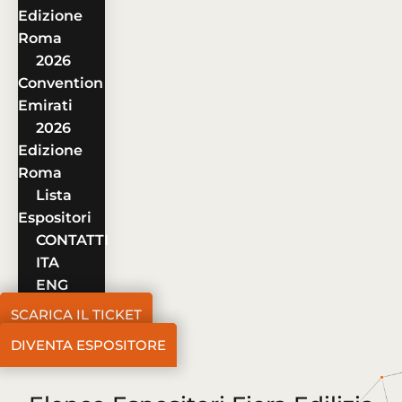
Edizione
Roma
2026
Convention
Emirati
2026
Edizione
Roma
Lista
Espositori
CONTATTI
ITA
ENG
SCARICA IL TICKET
DIVENTA ESPOSITORE