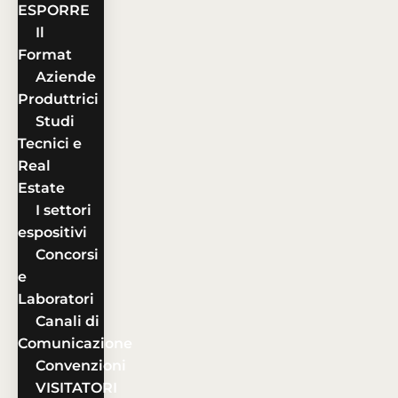
ESPORRE
Il
Format
Aziende
Produttrici
Studi
Tecnici e
Real
Estate
I settori
espositivi
Concorsi
e
Laboratori
Canali di
Comunicazione
Convenzioni
VISITATORI