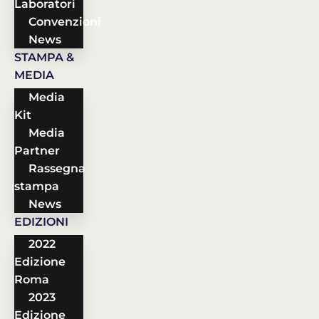
Laboratori
Convenzioni
News
STAMPA &
MEDIA
Media
Kit
Media
Partner
Rassegna
stampa
News
EDIZIONI
2022
Edizione
Roma
2023
Edizione