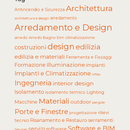
Architettura
Antincendio e Sicurezza
arredamento
architettura e design
Arredamento e Design
arredo
Arredo Bagno
climatizzazione
bim
design
edilizia
costruzioni
edilizia e materiali
Ferramenta e Fissaggi
Illuminazione
Formazione
impianti
Impianti e Climatizzazione
infissi
Ingegneria
interior design
Isolamento
Lighting
isolamento termico
Materiali
Macchine
outdoor
pergole
Porte e Finestre
rilievi
progettazione
tecnici
Risanamento e Restauro
serramenti
Software e BIM
servizi
software
Services