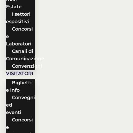
Estate
I settori
espositivi
Concorsi
e
Laboratori
Canali di
Comunicazione
Convenzioni
VISITATORI
Biglietti
e Info
Convegni
ed
eventi
Concorsi
e