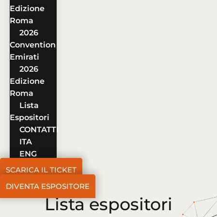
Edizione
Roma
2026
Convention
Emirati
2026
Edizione
Roma
Lista
Espositori
CONTATTI
ITA
ENG
SCARICA IL TICKET
DIVENTA ESPOSITORE
Lista espositori