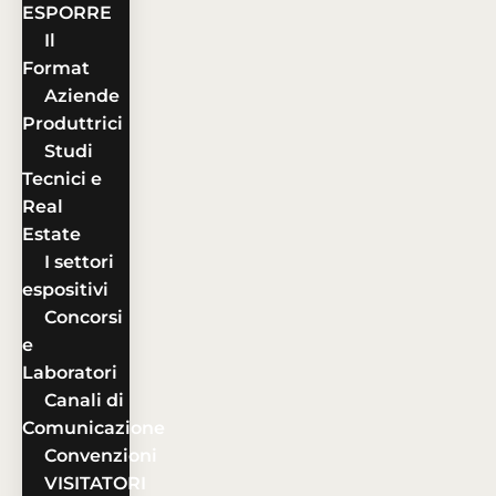
ESPORRE
Il
Format
Aziende
Produttrici
Studi
Tecnici e
Real
Estate
I settori
espositivi
Concorsi
e
Laboratori
Canali di
Comunicazione
Convenzioni
VISITATORI