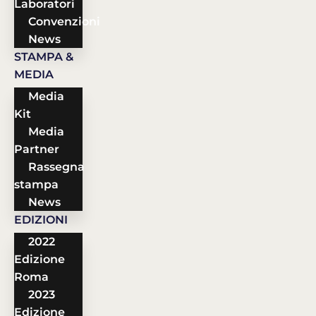
Laboratori
Convenzioni
News
STAMPA &
MEDIA
Media
Kit
Media
Partner
Rassegna
stampa
News
EDIZIONI
2022
Edizione
Roma
2023
Edizione