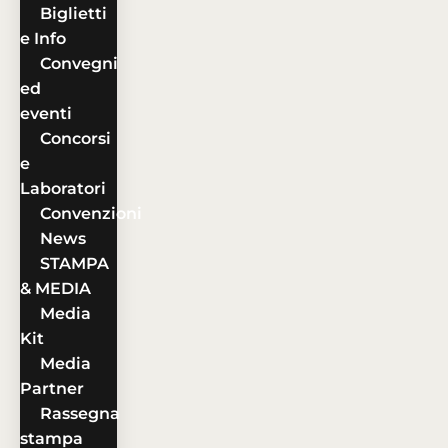
Biglietti
e Info
Convegni
ed
eventi
Concorsi
e
Laboratori
Convenzioni
News
STAMPA
& MEDIA
Media
Kit
Media
Partner
Rassegna
stampa