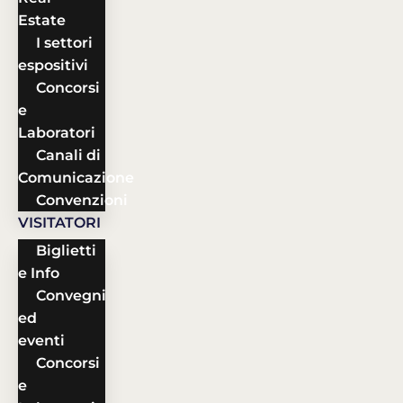
Estate
I settori
espositivi
Concorsi
e
Laboratori
Canali di
Comunicazione
Convenzioni
VISITATORI
Biglietti
e Info
Convegni
ed
eventi
Concorsi
e