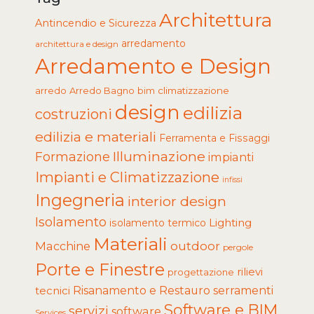
Architettura
Antincendio e Sicurezza
arredamento
architettura e design
Arredamento e Design
arredo
Arredo Bagno
climatizzazione
bim
design
edilizia
costruzioni
edilizia e materiali
Ferramenta e Fissaggi
Illuminazione
Formazione
impianti
Impianti e Climatizzazione
infissi
Ingegneria
interior design
Isolamento
Lighting
isolamento termico
Materiali
Macchine
outdoor
pergole
Porte e Finestre
rilievi
progettazione
tecnici
Risanamento e Restauro
serramenti
Software e BIM
servizi
software
Services