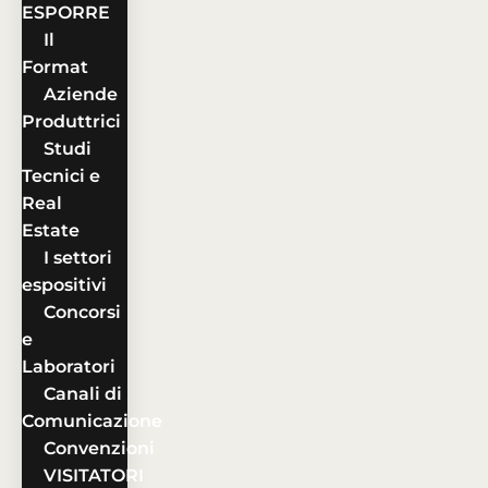
ESPORRE
Il
Format
Aziende
Produttrici
Studi
Tecnici e
Real
Estate
I settori
espositivi
Concorsi
e
Laboratori
Canali di
Comunicazione
Convenzioni
VISITATORI