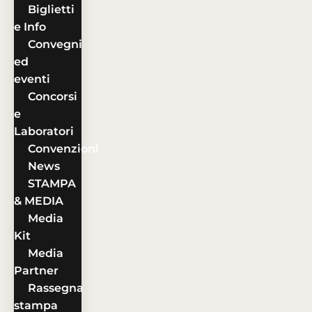
Biglietti
e Info
Convegni
ed
eventi
Concorsi
e
Laboratori
Convenzioni
News
STAMPA
& MEDIA
Media
Kit
Media
Partner
Rassegna
stampa