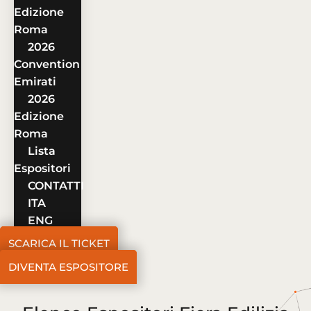
Edizione
Roma
2026
Convention
Emirati
2026
Edizione
Roma
Lista
Espositori
CONTATTI
ITA
ENG
SCARICA IL TICKET
DIVENTA ESPOSITORE