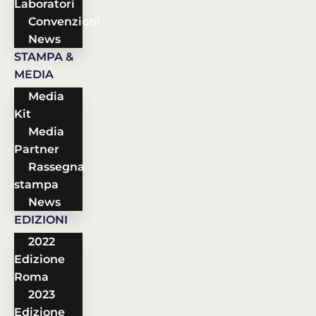
Laboratori
Convenzioni
News
STAMPA &
MEDIA
Media
Kit
Media
Partner
Rassegna
stampa
News
EDIZIONI
2022
Edizione
Roma
2023
Edizione