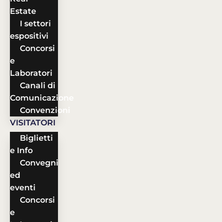
Estate
I settori
espositivi
Concorsi
e
Laboratori
Canali di
Comunicazione
Convenzioni
VISITATORI
Biglietti
e Info
Convegni
ed
eventi
Concorsi
e