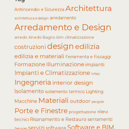
Architettura
Antincendio e Sicurezza
arredamento
architettura e design
Arredamento e Design
arredo
Arredo Bagno
climatizzazione
bim
design
edilizia
costruzioni
edilizia e materiali
Ferramenta e Fissaggi
Illuminazione
Formazione
impianti
Impianti e Climatizzazione
infissi
Ingegneria
interior design
Isolamento
Lighting
isolamento termico
Materiali
Macchine
outdoor
pergole
Porte e Finestre
rilievi
progettazione
tecnici
Risanamento e Restauro
serramenti
Software e BIM
servizi
software
Services