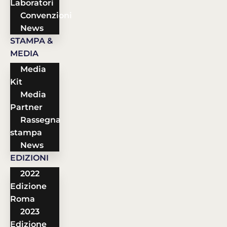
Laboratori
Convenzioni
News
STAMPA &
MEDIA
Media
Kit
Media
Partner
Rassegna
stampa
News
EDIZIONI
2022
Edizione
Roma
2023
Edizione