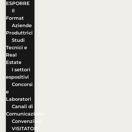
ESPORRE
Il
Format
Aziende
Produttrici
Studi
Tecnici e
Real
Estate
I settori
espositivi
Concorsi
e
Laboratori
Canali di
Comunicazione
Convenzioni
VISITATORI