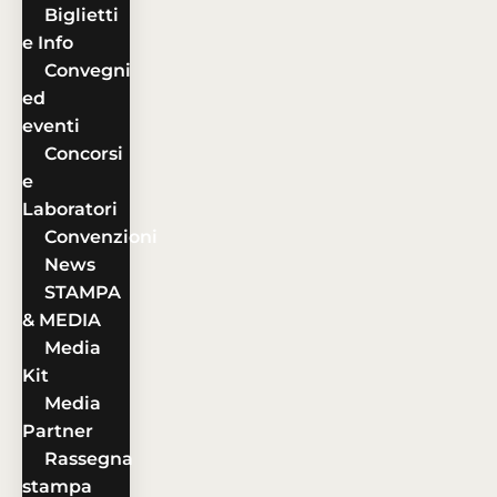
Biglietti
e Info
Convegni
ed
eventi
Concorsi
e
Laboratori
Convenzioni
News
STAMPA
& MEDIA
Media
Kit
Media
Partner
Rassegna
stampa