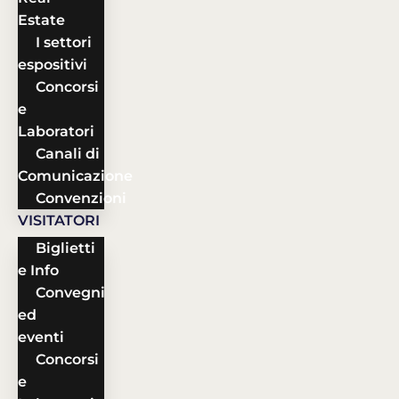
Estate
I settori
espositivi
Concorsi
e
Laboratori
Canali di
Comunicazione
Convenzioni
VISITATORI
Biglietti
e Info
Convegni
ed
eventi
Concorsi
e