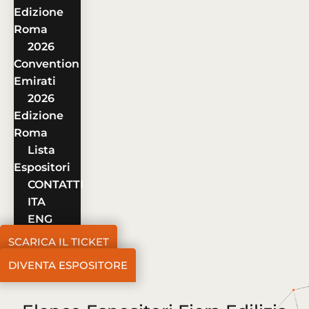
Edizione
Roma
2026
Convention
Emirati
2026
Edizione
Roma
Lista
Espositori
CONTATTI
ITA
ENG
SCARICA IL TICKET
DIVENTA ESPOSITORE