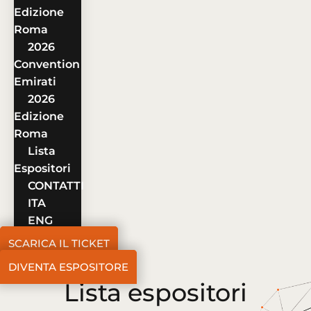
Edizione
Roma
2026
Convention
Emirati
2026
Edizione
Roma
Lista
Espositori
CONTATTI
ITA
ENG
SCARICA IL TICKET
DIVENTA ESPOSITORE
Lista espositori