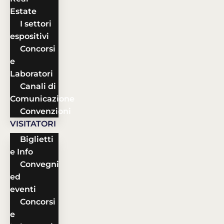
Estate
I settori
espositivi
Concorsi
e
Laboratori
Canali di
Comunicazione
Convenzioni
VISITATORI
Biglietti
e Info
Convegni
ed
eventi
Concorsi
e