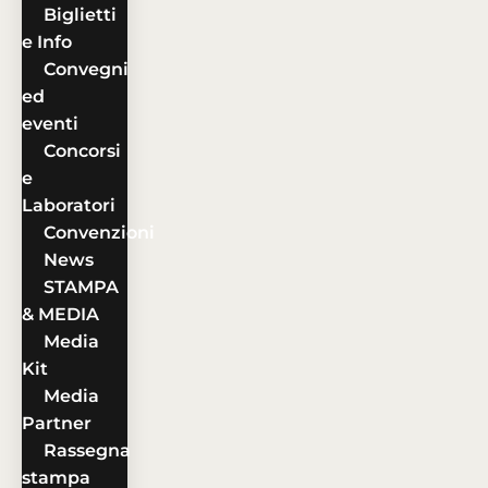
Biglietti
e Info
Convegni
ed
eventi
Concorsi
e
Laboratori
Convenzioni
News
STAMPA
& MEDIA
Media
Kit
Media
Partner
Rassegna
stampa