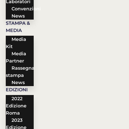
Laboratori
Convenzioni
News
STAMPA &
MEDIA
Media
Kit
Media
Partner
Rassegna
stampa
News
EDIZIONI
2022
Edizione
Roma
2023
Edizione