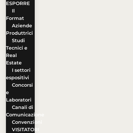
ESPORRE
Il
Format
Aziende
Produttrici
Studi
Tecnici e
Real
Estate
I settori
espositivi
Concorsi
e
Laboratori
Canali di
Comunicazione
Convenzioni
VISITATORI