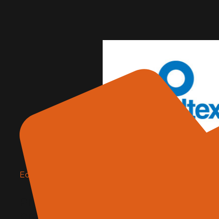
Sandtex
Edilizia e materiali
,
Produttori
Prodotti e soluzioni nei campi dell
protezione murale, del restauro e d