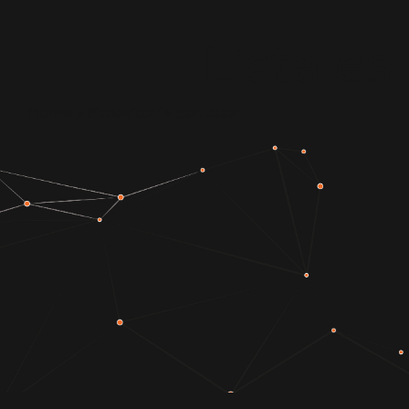
Lista es
Home
»
Espositori
»
Sandtex