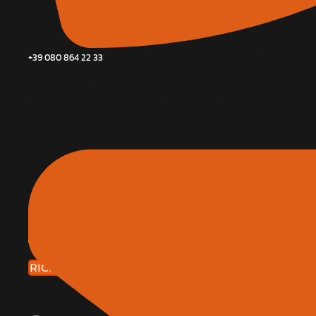
civile.
Nel 1963 inizia la produzione, nello stabilimento 
per esterni Sandtex, arricchendo così la gamma d
+39 080 864 22 33
Nel corso degli anni, di generazione in generazi
cogliendo le opportunità di crescita e sviluppo,
specializzazioni e una struttura aziendale che, gr
oggi in grado di offrire prodotti e soluzioni tec
campi della decorazione e protezione murale, d
risanamento strutturale e dei sistemi di imper
Uno spirito innovativo, un occhio rivolto alla t
alla salvaguardia dell’ambiente.
SITO WEB
RICHIEDI APPUNTAMENTO IN FIERA