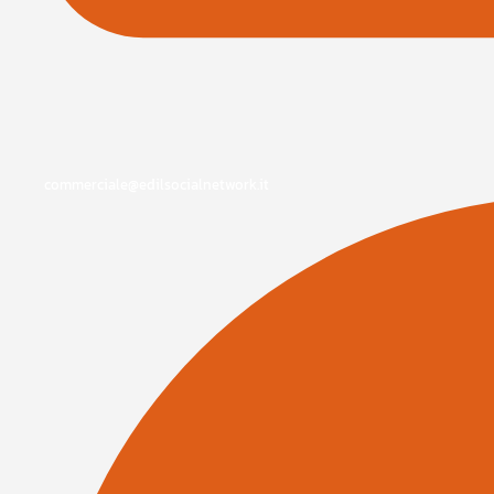
commerciale@edilsocialnetwork.it