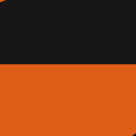
di Trieste, delle finiture
i prodotti per l’edilizia.
one, l’impresa familiare,
 acquisisce
azie alle sue divisioni, è
niche innovative nei
el restauro e
meabilizzazione.
radizione e una mano tesa