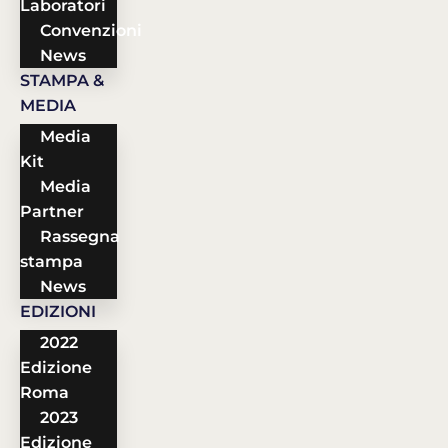
Laboratori
Convenzioni
News
STAMPA &
MEDIA
Media
Kit
Media
Partner
Rassegna
stampa
News
EDIZIONI
2022
Edizione
Roma
2023
Edizione