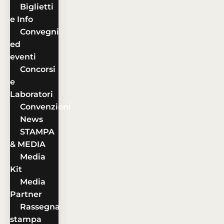
Biglietti
e Info
Convegni
ed
eventi
Concorsi
e
Laboratori
Convenzioni
News
STAMPA
& MEDIA
Media
Kit
Media
Partner
Rassegna
stampa