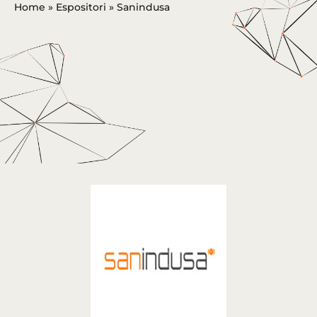
Home
»
Espositori
»
Sanindusa