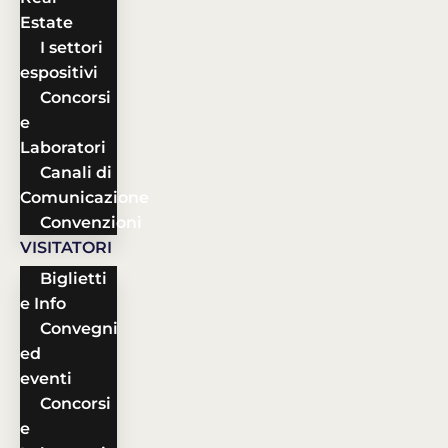
Estate
I settori
espositivi
Concorsi
e
Laboratori
Canali di
Comunicazione
Convenzioni
VISITATORI
Biglietti
e Info
Convegni
ed
eventi
Concorsi
e