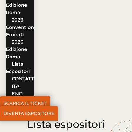
Edizione
Roma
2026
Convention
Emirati
2026
Edizione
Roma
Lista
Espositori
CONTATTI
ITA
ENG
SCARICA IL TICKET
DIVENTA ESPOSITORE
Lista espositori