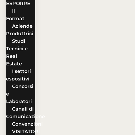
ESPORRE
Il
Format
Aziende
Produttrici
Studi
Tecnici e
Real
Estate
I settori
espositivi
Concorsi
e
Laboratori
Canali di
Comunicazione
Convenzioni
VISITATORI