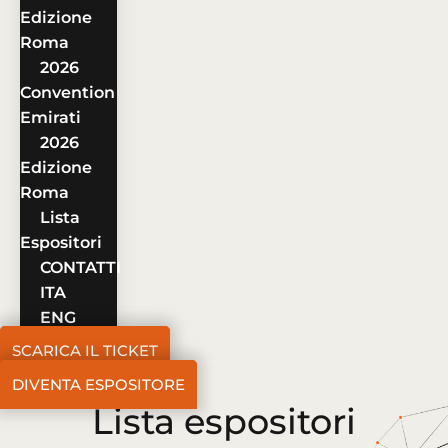
Edizione
Roma
2026
Convention
Emirati
2026
Edizione
Roma
Lista
Espositori
CONTATTI
ITA
ENG
SCARICA IL TICKET
DIVENTA ESPOSITORE
Lista espositori