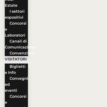
Estate
I settori
espositivi
Concorsi
e
Laboratori
Canali di
Comunicazione
Convenzioni
VISITATORI
Biglietti
e Info
Convegni
ed
eventi
Concorsi
e