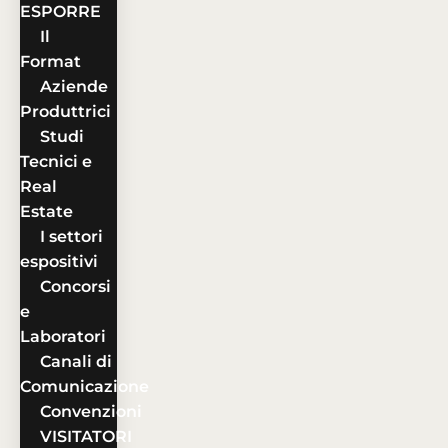
ESPORRE
Il
Format
Aziende
Produttrici
Studi
Tecnici e
Real
Estate
I settori
espositivi
Concorsi
e
Laboratori
Canali di
Comunicazione
Convenzioni
VISITATORI