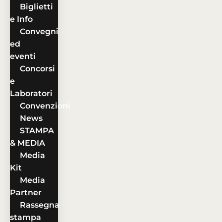
Biglietti
e Info
Convegni
ed
eventi
Concorsi
e
Laboratori
Convenzioni
News
STAMPA
& MEDIA
Media
Kit
Media
Partner
Rassegna
stampa