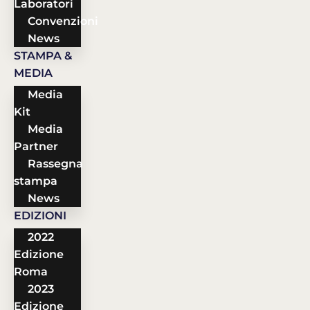
Laboratori
Convenzioni
News
STAMPA &
MEDIA
Media
Kit
Media
Partner
Rassegna
stampa
News
EDIZIONI
2022
Edizione
Roma
2023
Edizione