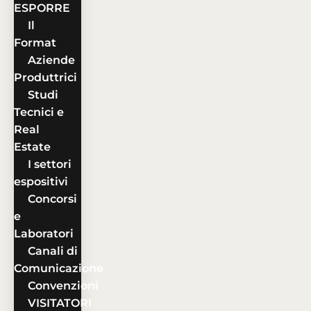
ESPORRE
Il
Format
Aziende
Produttrici
Studi
Tecnici e
Real
Estate
I settori
espositivi
Concorsi
e
Laboratori
Canali di
Comunicazione
Convenzioni
VISITATORI