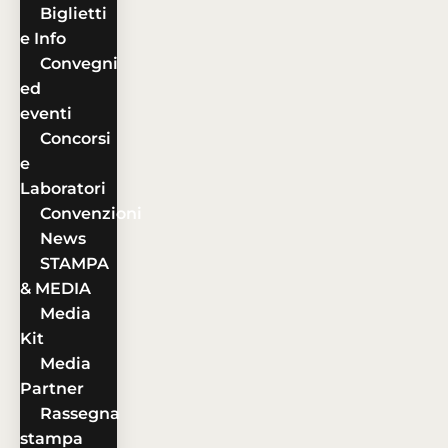
Biglietti
e Info
Convegni
ed
eventi
Concorsi
e
Laboratori
Convenzioni
News
STAMPA
& MEDIA
Media
Kit
Media
Partner
Rassegna
stampa