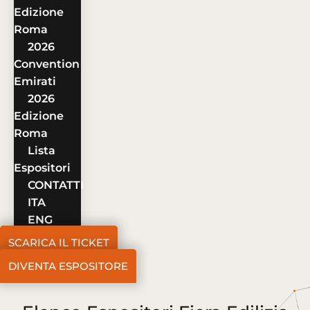
Edizione
Roma
2026
Convention
Emirati
2026
Edizione
Roma
Lista
Espositori
CONTATTI
ITA
ENG
SCARICA IL TICKET
DIVENTA ESPOSITORE