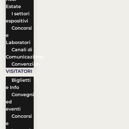
Estate
I settori
espositivi
Concorsi
e
Laboratori
Canali di
Comunicazione
Convenzioni
VISITATORI
Biglietti
e Info
Convegni
ed
eventi
Concorsi
e