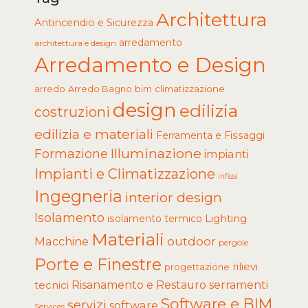
Architettura
Antincendio e Sicurezza
arredamento
architettura e design
Arredamento e Design
arredo
Arredo Bagno
climatizzazione
bim
design
edilizia
costruzioni
edilizia e materiali
Ferramenta e Fissaggi
Illuminazione
Formazione
impianti
Impianti e Climatizzazione
infissi
Ingegneria
interior design
Isolamento
Lighting
isolamento termico
Materiali
Macchine
outdoor
pergole
Porte e Finestre
rilievi
progettazione
tecnici
Risanamento e Restauro
serramenti
Software e BIM
servizi
software
Services