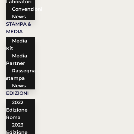
Laboratori
Convenzioni
News
STAMPA &
MEDIA
Media
Kit
Media
Partner
Rassegna
stampa
News
EDIZIONI
2022
Edizione
Roma
2023
Edizione