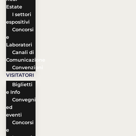
Estate
I settori
espositivi
Concorsi
e
Laboratori
Canali di
Comunicazione
Convenzioni
VISITATORI
Biglietti
e Info
Convegni
ed
eventi
Concorsi
e