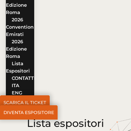
Edizione
Roma
2026
Convention
Emirati
2026
Edizione
Roma
Lista
Espositori
CONTATTI
ITA
ENG
SCARICA IL TICKET
DIVENTA ESPOSITORE
Lista espositori