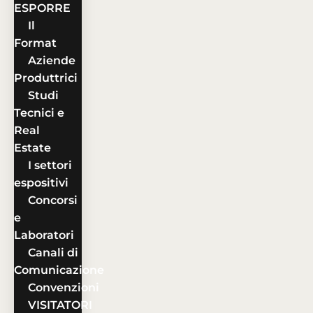
ESPORRE
Il
Format
Aziende
Produttrici
Studi
Tecnici e
Real
Estate
I settori
espositivi
Concorsi
e
Laboratori
Canali di
Comunicazione
Convenzioni
VISITATORI