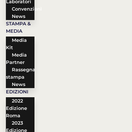
Laboratori
Convenzioni
News
STAMPA &
MEDIA
Media
Kit
Media
Partner
Rassegna
stampa
News
EDIZIONI
2022
Edizione
Roma
2023
Edizione