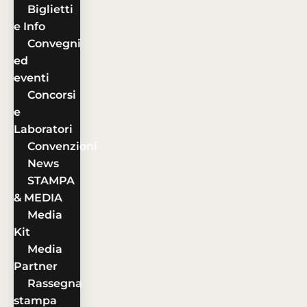
Biglietti
e Info
Convegni
ed
eventi
Concorsi
e
Laboratori
Convenzioni
News
STAMPA
& MEDIA
Media
Kit
Media
Partner
Rassegna
stampa