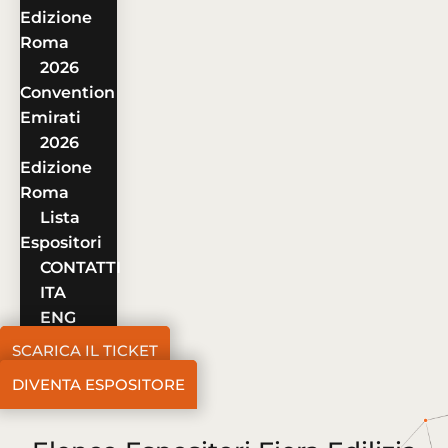
Edizione
Roma
2026
Convention
Emirati
2026
Edizione
Roma
Lista
Espositori
CONTATTI
ITA
ENG
SCARICA IL TICKET
DIVENTA ESPOSITORE