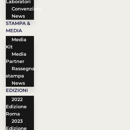
Laboratori
Convenzioni
News
STAMPA &
MEDIA
Media
Kit
Media
Partner
Rassegna
stampa
News
EDIZIONI
2022
Edizione
Roma
2023
Edizione