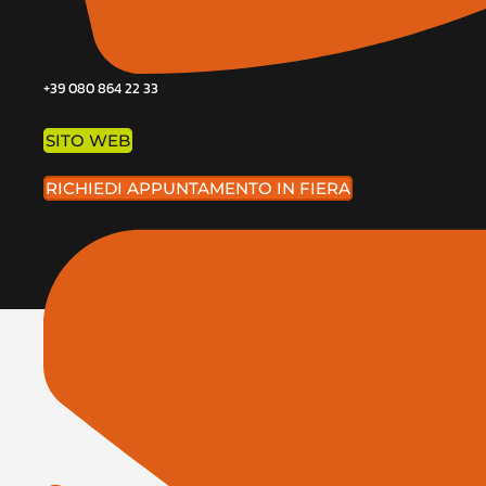
nel 2000 dall’architetto paesaggista Virna Mas
principale a Roma è presente da poco anche a M
Italia e all’estero tramite i propri patner.
+39 080 864 22 33
SITO WEB
RICHIEDI APPUNTAMENTO IN FIERA