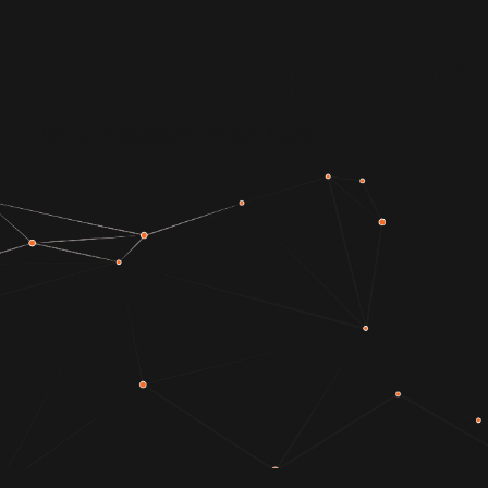
Lista es
Home
»
Espositori
»
GreenAtelier