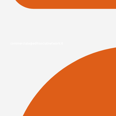
commerciale@edilsocialnetwork.it