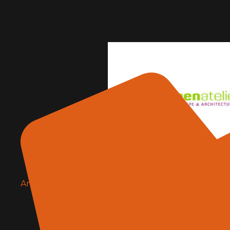
GreenAtelier
Architettura e design
GreenAtelier è uno studio di architettura del pa
che nasce nel 2010 dall’evoluzione di WLandStu