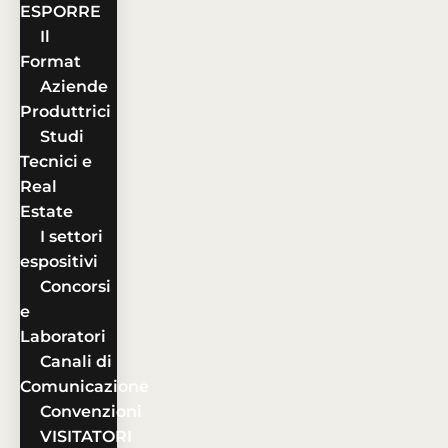
ESPORRE
Il
Format
Aziende
Produttrici
Studi
Tecnici e
Real
Estate
I settori
espositivi
Concorsi
e
Laboratori
Canali di
Comunicazione
Convenzioni
VISITATORI