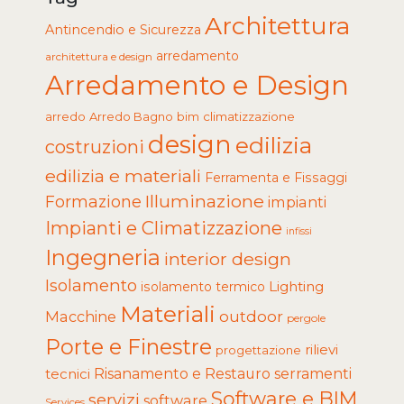
Architettura
Antincendio e Sicurezza
arredamento
architettura e design
Arredamento e Design
arredo
Arredo Bagno
climatizzazione
bim
design
edilizia
costruzioni
edilizia e materiali
Ferramenta e Fissaggi
Illuminazione
Formazione
impianti
Impianti e Climatizzazione
infissi
Ingegneria
interior design
Isolamento
Lighting
isolamento termico
Materiali
Macchine
outdoor
pergole
Porte e Finestre
rilievi
progettazione
tecnici
Risanamento e Restauro
serramenti
Software e BIM
servizi
software
Services