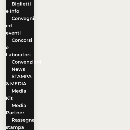
Biglietti
e Info
Convegni
ed
eventi
Concorsi
e
Laboratori
Convenzioni
News
STAMPA
& MEDIA
Media
Kit
Media
Partner
Rassegna
stampa