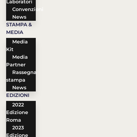
Laboratori
Convenzioni
News
STAMPA &
MEDIA
Media
Kit
Media
Partner
Rassegna
stampa
News
EDIZIONI
2022
Edizione
Roma
2023
Edizione