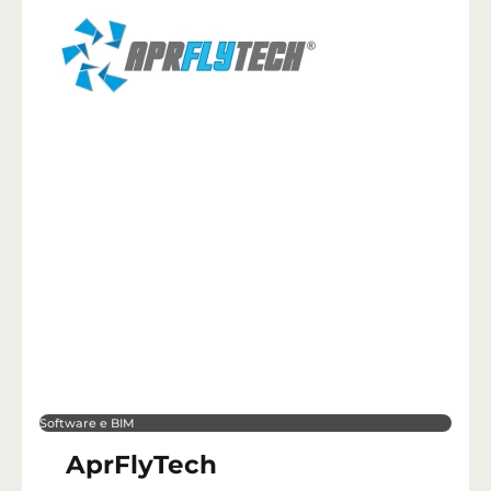
Software e BIM
AprFlyTech