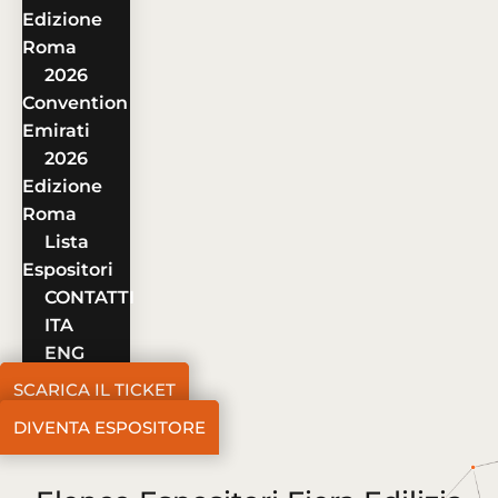
Edizione
Roma
2026
Convention
Emirati
2026
Edizione
Roma
Lista
Espositori
CONTATTI
ITA
ENG
SCARICA IL TICKET
DIVENTA ESPOSITORE