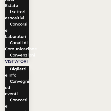
Estate
I settori
espositivi
Concorsi
e
Laboratori
Canali di
Comunicazione
Convenzioni
VISITATORI
Biglietti
e Info
Convegni
ed
eventi
Concorsi
e