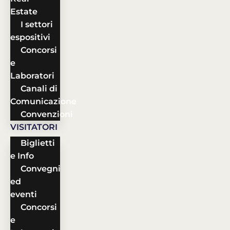
Estate
I settori
espositivi
Concorsi
e
Laboratori
Canali di
Comunicazione
Convenzioni
VISITATORI
Biglietti
e Info
Convegni
ed
eventi
Concorsi
e