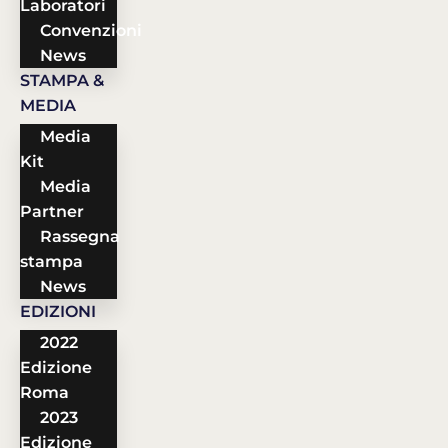
Laboratori
Convenzioni
News
STAMPA &
MEDIA
Media
Kit
Media
Partner
Rassegna
stampa
News
EDIZIONI
2022
Edizione
Roma
2023
Edizione