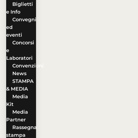
Biglietti
e Info
Convegni
ed
eventi
Concorsi
e
Laboratori
Convenzioni
News
STAMPA
& MEDIA
Media
Kit
Media
Partner
Rassegna
stampa