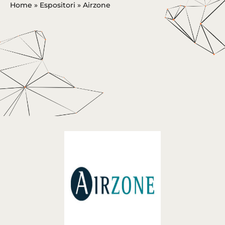
Home
»
Espositori
»
Airzone