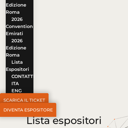
Edizione
Roma
2026
Convention
Emirati
2026
Edizione
Roma
Lista
Espositori
CONTATTI
ITA
ENG
SCARICA IL TICKET
DIVENTA ESPOSITORE
Lista espositori