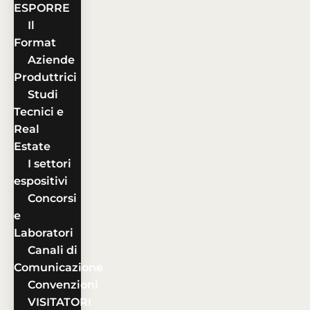
ESPORRE
Il
Format
Aziende
Produttrici
Studi
Tecnici e
Real
Estate
I settori
espositivi
Concorsi
e
Laboratori
Canali di
Comunicazione
Convenzioni
VISITATORI