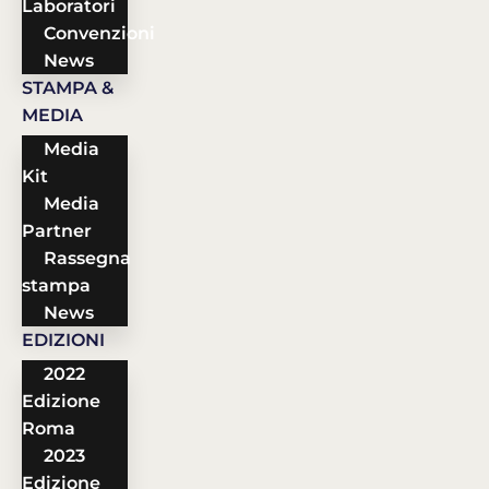
Laboratori
Convenzioni
News
STAMPA &
MEDIA
Media
Kit
Media
Partner
Rassegna
stampa
News
EDIZIONI
2022
Edizione
Roma
2023
Edizione