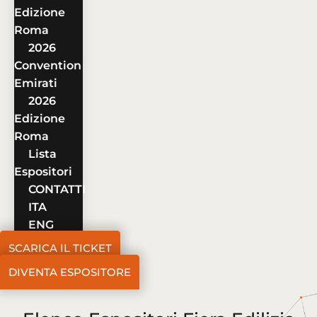
Edizione
Roma
2026
Convention
Emirati
2026
Edizione
Roma
Lista
Espositori
CONTATTI
ITA
ENG
SCARICA IL TICKET
DIVENTA ESPOSITORE