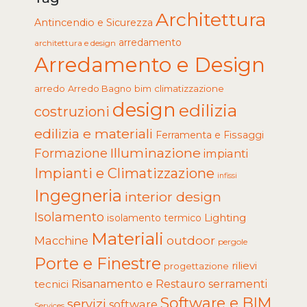
Architettura
Antincendio e Sicurezza
arredamento
architettura e design
Arredamento e Design
arredo
Arredo Bagno
climatizzazione
bim
design
edilizia
costruzioni
edilizia e materiali
Ferramenta e Fissaggi
Illuminazione
Formazione
impianti
Impianti e Climatizzazione
infissi
Ingegneria
interior design
Isolamento
Lighting
isolamento termico
Materiali
Macchine
outdoor
pergole
Porte e Finestre
rilievi
progettazione
tecnici
Risanamento e Restauro
serramenti
Software e BIM
servizi
software
Services