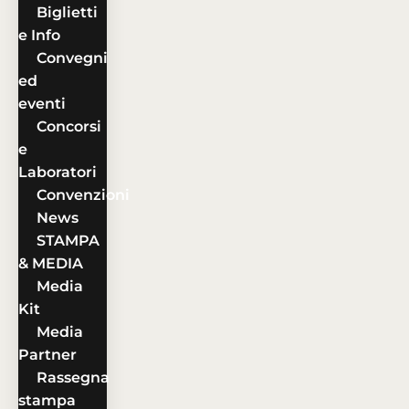
Biglietti
e Info
Convegni
ed
eventi
Concorsi
e
Laboratori
Convenzioni
News
STAMPA
& MEDIA
Media
Kit
Media
Partner
Rassegna
stampa