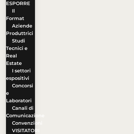
ESPORRE
Il
Format
Aziende
Produttrici
Studi
Tecnici e
Real
Estate
I settori
espositivi
Concorsi
e
Laboratori
Canali di
Comunicazione
Convenzioni
VISITATORI