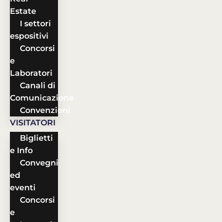
Estate
I settori
espositivi
Concorsi
e
Laboratori
Canali di
Comunicazione
Convenzioni
VISITATORI
Biglietti
e Info
Convegni
ed
eventi
Concorsi
e