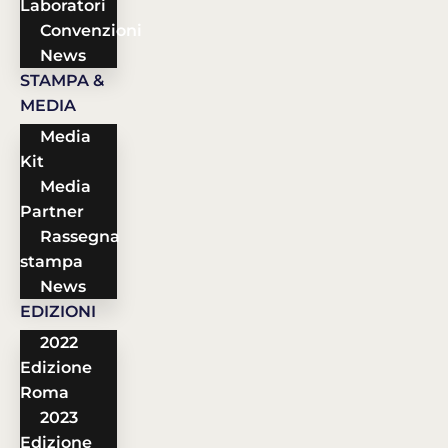
Laboratori
Convenzioni
News
STAMPA &
MEDIA
Media
Kit
Media
Partner
Rassegna
stampa
News
EDIZIONI
2022
Edizione
Roma
2023
Edizione