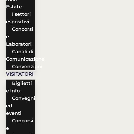
Estate
I settori
espositivi
Concorsi
e
Laboratori
Canali di
Comunicazione
Convenzioni
VISITATORI
Biglietti
e Info
Convegni
ed
eventi
Concorsi
e