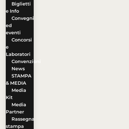
Biglietti
e Info
Convegni
ed
eventi
Concorsi
e
Laboratori
Convenzioni
News
STAMPA
& MEDIA
Media
Kit
Media
Partner
Rassegna
stampa