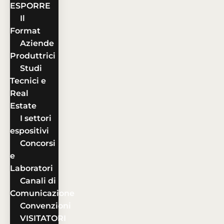
ESPORRE
Il
Format
Aziende
Produttrici
Studi
Tecnici e
Real
Estate
I settori
espositivi
Concorsi
e
Laboratori
Canali di
Comunicazione
Convenzioni
VISITATORI