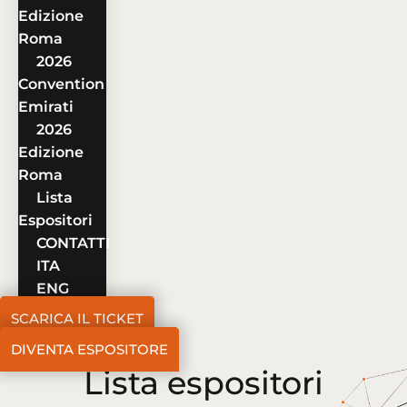
Edizione
Roma
2026
Convention
Emirati
2026
Edizione
Roma
Lista
Espositori
CONTATTI
ITA
ENG
SCARICA IL TICKET
DIVENTA ESPOSITORE
Lista espositori