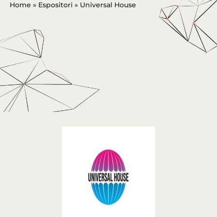
Home
»
Espositori
»
Universal House