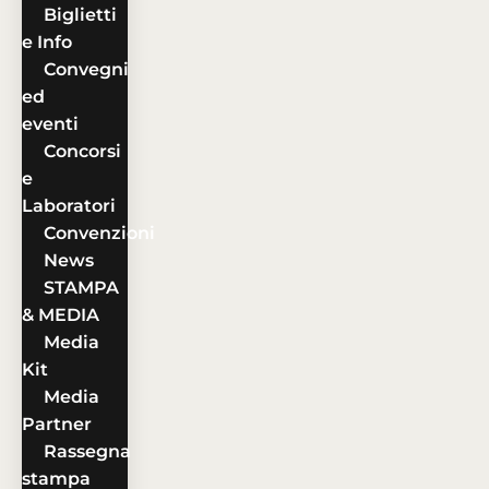
Biglietti
e Info
Convegni
ed
eventi
Concorsi
e
Laboratori
Convenzioni
News
STAMPA
& MEDIA
Media
Kit
Media
Partner
Rassegna
stampa