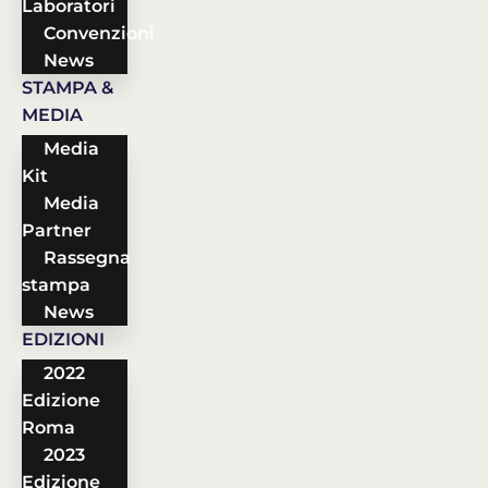
Laboratori
Convenzioni
News
STAMPA &
MEDIA
Media
Kit
Media
Partner
Rassegna
stampa
News
EDIZIONI
2022
Edizione
Roma
2023
Edizione