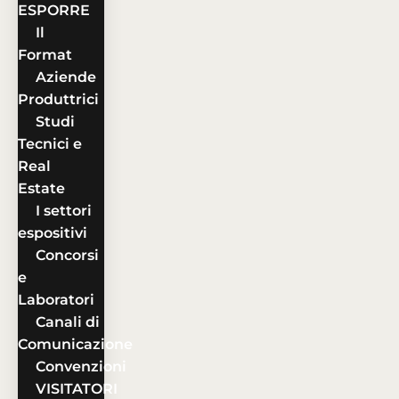
ESPORRE
Il
Format
Aziende
Produttrici
Studi
Tecnici e
Real
Estate
I settori
espositivi
Concorsi
e
Laboratori
Canali di
Comunicazione
Convenzioni
VISITATORI