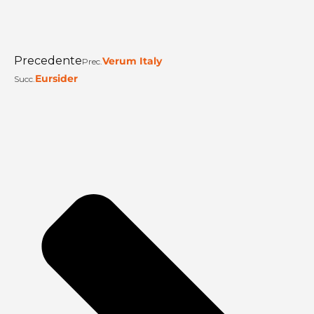
Precedente
Verum Italy
Prec.
Eursider
Succ.