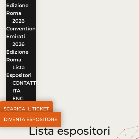
Edizione
Roma
2026
Convention
Emirati
2026
Edizione
Roma
Lista
Espositori
CONTATTI
ITA
ENG
SCARICA IL TICKET
DIVENTA ESPOSITORE
Lista espositori