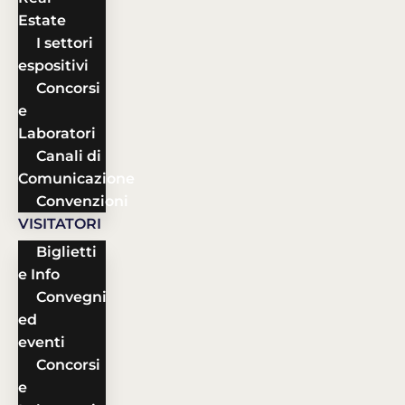
Estate
I settori
espositivi
Concorsi
e
Laboratori
Canali di
Comunicazione
Convenzioni
VISITATORI
Biglietti
e Info
Convegni
ed
eventi
Concorsi
e