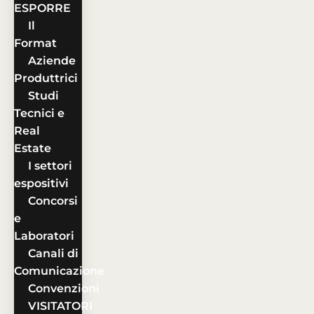
ESPORRE
Il
Format
Aziende
Produttrici
Studi
Tecnici e
Real
Estate
I settori
espositivi
Concorsi
e
Laboratori
Canali di
Comunicazione
Convenzioni
VISITATORI