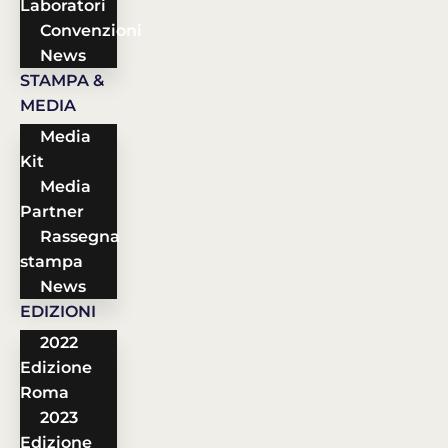
Laboratori
Convenzioni
News
STAMPA &
MEDIA
Media
Kit
Media
Partner
Rassegna
stampa
News
EDIZIONI
2022
Edizione
Roma
2023
Edizione