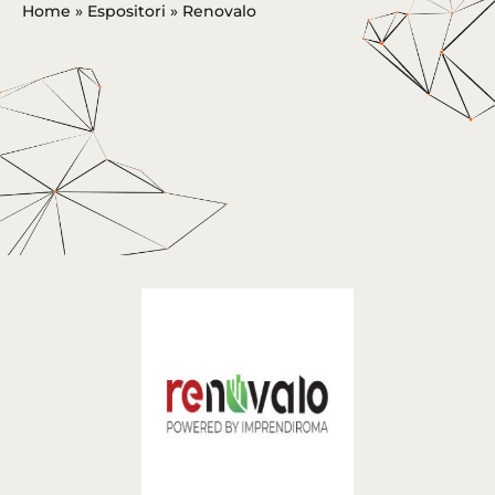
Home
»
Espositori
»
Renovalo