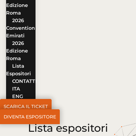
Edizione
Roma
2026
Convention
Emirati
2026
Edizione
Roma
Lista
Espositori
CONTATTI
ITA
ENG
SCARICA IL TICKET
DIVENTA ESPOSITORE
Lista espositori