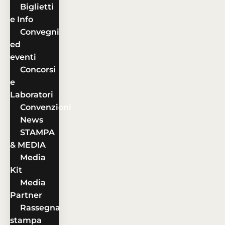
Biglietti
e Info
Convegni
ed
eventi
Concorsi
e
Laboratori
Convenzioni
News
STAMPA
& MEDIA
Media
Kit
Media
Partner
Rassegna
stampa