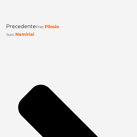
Precedente
Pilosio
Prec.
Namirial
Succ.