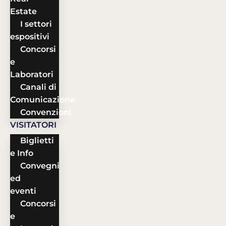
Estate
I settori
espositivi
Concorsi
e
Laboratori
Canali di
Comunicazione
Convenzioni
VISITATORI
Biglietti
e Info
Convegni
ed
eventi
Concorsi
e