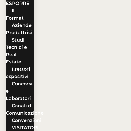
ESPORRE
Il
Format
Aziende
Produttrici
Studi
Tecnici e
Real
Estate
I settori
espositivi
Concorsi
e
Laboratori
Canali di
Comunicazione
Convenzioni
VISITATORI