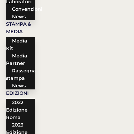
Laboratori
Convenzioni
News
STAMPA &
MEDIA
Media
Kit
Media
Partner
Rassegna
stampa
News
EDIZIONI
2022
Edizione
Roma
2023
Edizione