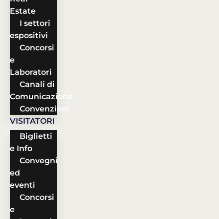
Estate
I settori
espositivi
Concorsi
e
Laboratori
Canali di
Comunicazione
Convenzioni
VISITATORI
Biglietti
e Info
Convegni
ed
eventi
Concorsi
e