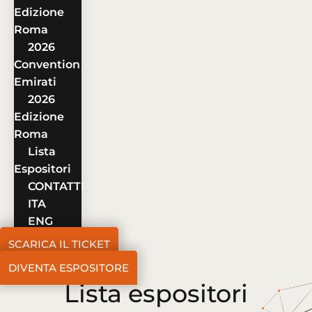
Edizione
Roma
2026
Convention
Emirati
2026
Edizione
Roma
Lista
Espositori
CONTATTI
ITA
ENG
SCARICA IL TICKET
DIVENTA ESPOSITORE
Lista espositori