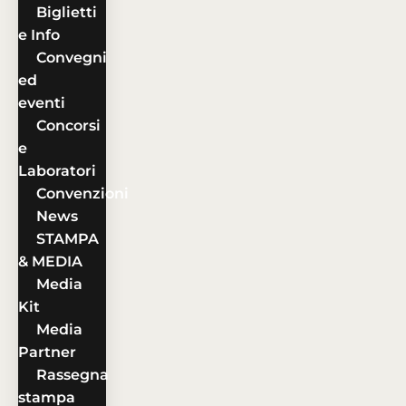
Biglietti
e Info
Convegni
ed
eventi
Concorsi
e
Laboratori
Convenzioni
News
STAMPA
& MEDIA
Media
Kit
Media
Partner
Rassegna
stampa